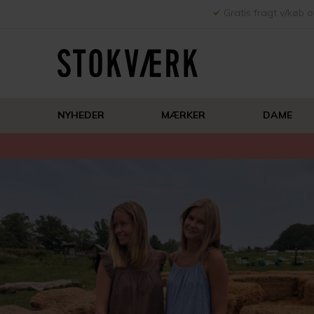
Gratis fragt v/køb o
NYHEDER
MÆRKER
DAME