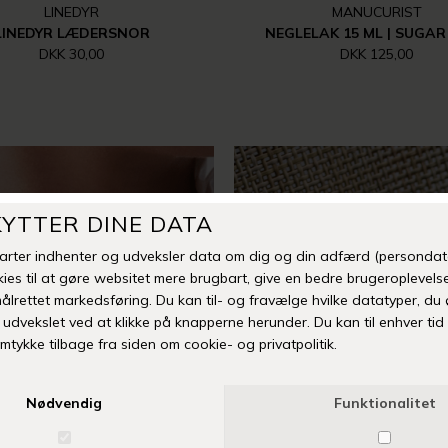
LINEDYR
MANUCURIST
LINEDYR LÆDERSNOR
NEGLELAK 15 ML | SUGAR
DKK 30,00
DKK 125,00