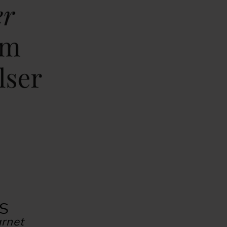
S
arnet