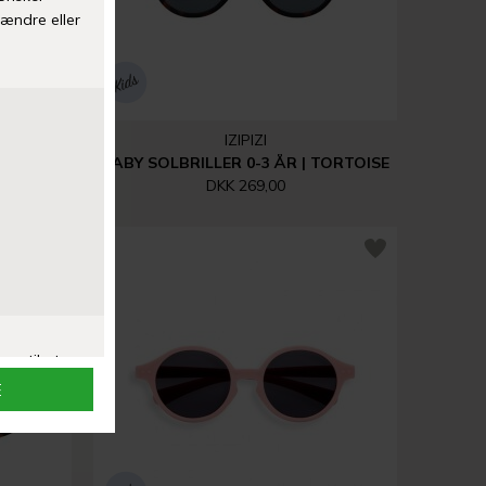
IZIPIZI
AVY BLUE
BABY SOLBRILLER 0-3 ÅR | TORTOISE
DKK 269,00