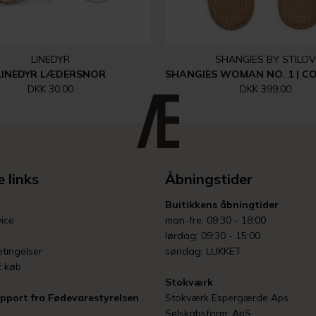
LINEDYR
SHANGIES BY STILOV
LINEDYR LÆDERSNOR
DKK 30,00
DKK 399,00
 links
Åbningstider
Buitikkens åbningtider
ice
man-fre: 09:30 - 18:00
lørdag: 09:30 - 15:00
tingelser
søndag: LUKKET
t køb
Stokværk
pport fra Fødevarestyrelsen
Stokværk Espergærde Aps
Selskabsform: ApS