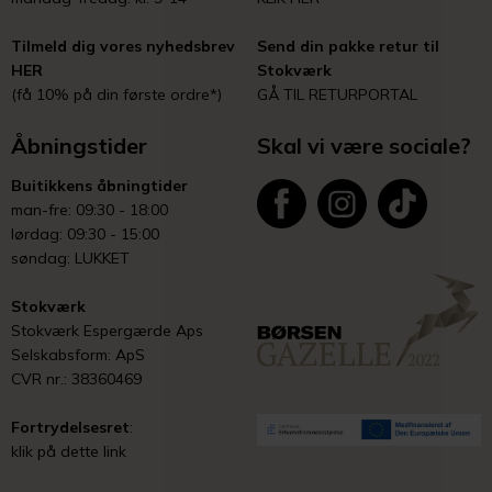
Tilmeld dig vores nyhedsbrev
Send din pakke retur til
HER
Stokværk
(få 10% på din første ordre*)
GÅ TIL RETURPORTAL
Åbningstider
Skal vi være sociale?
Buitikkens åbningtider
man-fre: 09:30 - 18:00
lørdag: 09:30 - 15:00
søndag: LUKKET
Stokværk
Stokværk Espergærde Aps
Selskabsform: ApS
CVR nr.: 38360469
Fortrydelsesret
:
klik på dette link