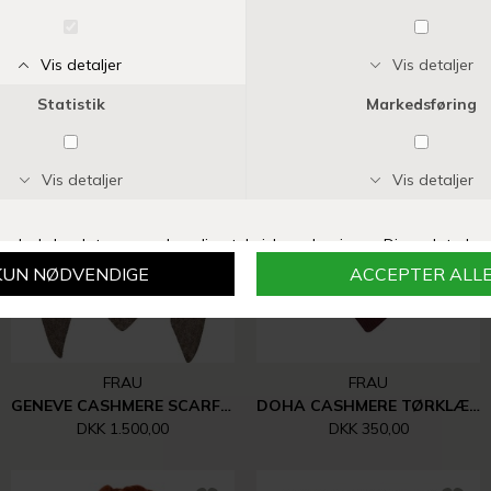
BLACK COLOUR
BLACK COLOUR
ALVIDA WNTER SCARF | LATTE
ALVIDA WNTER SCARF | CREME
DKK 299,00
DKK 299,00
FRAU
FRAU
GENEVE CASHMERE SCARF LARGE | UNDYED
DOHA CASHMERE TØRKLÆDE | RED MAHOGANY
DKK 1.500,00
DKK 350,00