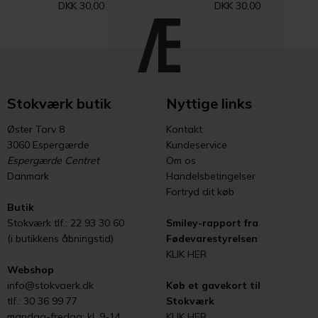
DKK 30,00
DKK 30,00
Stokværk butik
Nyttige links
Øster Torv 8
Kontakt
3060 Espergærde
Kundeservice
Espergærde Centret
Om os
Danmark
Handelsbetingelser
Fortryd dit køb
Butik
Stokværk tlf.: 22 93 30 60
Smiley-rapport fra
(i butikkens åbningstid)
Fødevarestyrelsen
KLIK HER
Webshop
info@stokvaerk.dk
Køb et gavekort til
tlf.: 30 36 99 77
Stokværk
mandag-fredag: kl. 9-14
KLIK HER