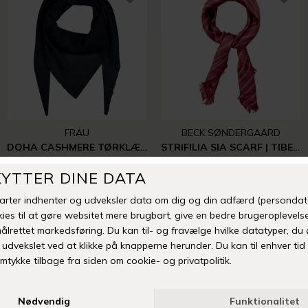
FRAU
BECK SØNDERGAARD
DOHA CASHMERE TØRKLÆDE LARGE | NAVY
STRIFILIA SIA SCARF | TIBETAN RED
DKK 750,00
DKK 399,00