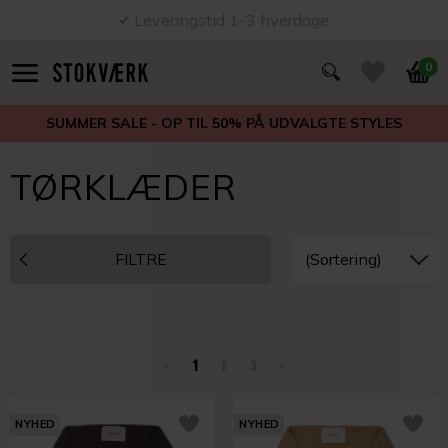
Leveringstid 1-3 hverdage
0
SUMMER SALE - OP TIL 50% PÅ UDVALGTE STYLES
TØRKLÆDER
FILTRE
<
1
2
3
>
NYHED
NYHED