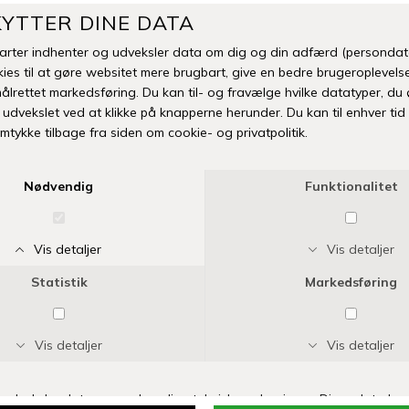
GRILLHANDSKE | MULVARP
GRILLHANDSKE | NATUR
DKK 154,95
DKK 154,95
ERNST
ERNST
GRYDELAP 23X25 CM | MULVARP
GRYDELAP 23X25 CM | NATUR
DKK 115,00
DKK 115,00