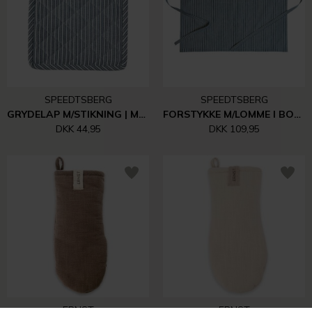
SPEEDTSBERG
SPEEDTSBERG
GRYDELAP M/STIKNING | MØRKEBLÅ/HVID
FORSTYKKE M/LOMME I BOMULD | MØRKEBLÅ/HVID
DKK 44,95
DKK 109,95
ERNST
ERNST