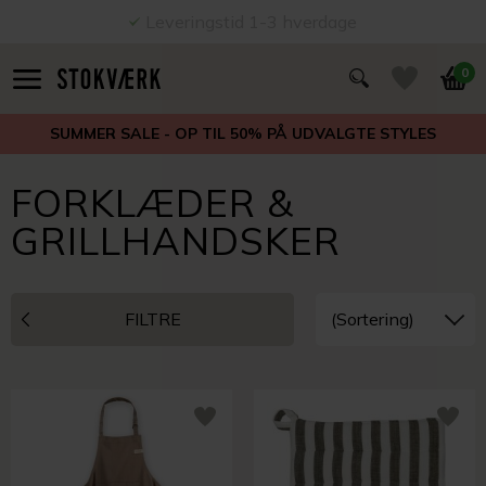
Leveringstid 1-3 hverdage
0
SUMMER SALE - OP TIL 50% PÅ UDVALGTE STYLES
FORKLÆDER &
GRILLHANDSKER
FILTRE