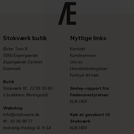
Stokværk butik
Nyttige links
Øster Torv 8
Kontakt
3060 Espergærde
Kundeservice
Espergærde Centret
Om os
Danmark
Handelsbetingelser
Fortryd dit køb
Butik
Stokværk tlf.: 22 93 30 60
Smiley-rapport fra
(i butikkens åbningstid)
Fødevarestyrelsen
KLIK HER
Webshop
info@stokvaerk.dk
Køb et gavekort til
tlf.: 30 36 99 77
Stokværk
mandag-fredag: kl. 9-14
KLIK HER