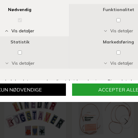
HUST AND CLAIRE
MINYMO
HUXIE SHORTS | JADE GREEN
SHORTS | PEACH WHIP
DKK 179,95
DKK 71,98
DKK 129,95
DKK 51,98
SIDST SETE PRODUKTER