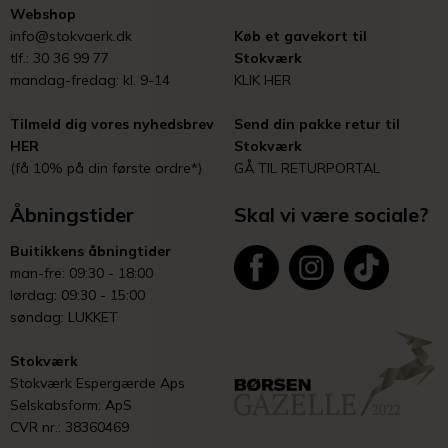
Webshop
info@stokvaerk.dk
Køb et gavekort til
tlf.: 30 36 99 77
Stokværk
mandag-fredag: kl. 9-14
KLIK HER
Tilmeld dig vores nyhedsbrev
Send din pakke retur til
HER
Stokværk
(få 10% på din første ordre*)
GÅ TIL RETURPORTAL
Åbningstider
Skal vi være sociale?
Buitikkens åbningtider
man-fre: 09:30 - 18:00
lørdag: 09:30 - 15:00
søndag: LUKKET
Stokværk
Stokværk Espergærde Aps
Selskabsform: ApS
CVR nr.: 38360469