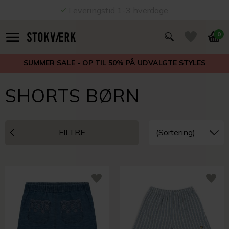
Leveringstid 1-3 hverdage
0
SUMMER SALE - OP TIL 50% PÅ UDVALGTE STYLES
SHORTS BØRN
FILTRE