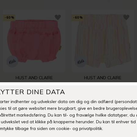
-60%
-60%
HUST AND CLAIRE
HUST AND CLAIRE
HELLALINA SHORTS | FLAMINGO
HILMA SHORTS | ROSE MOM
DKK 199,95
DKK 79,98
DKK 299,95
DKK 119,98
-60%
-60%