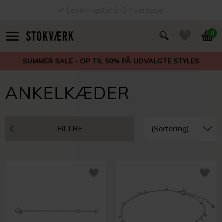
Leveringstid 1-3 hverdage
0
SUMMER SALE - OP TIL 50% PÅ UDVALGTE STYLES
ANKELKÆDER
FILTRE