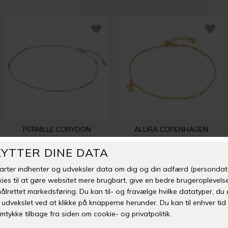
PERNILLE CORYDON
ALURA COPENHAGEN
EVA ANKLET | SØLV
OCEAN ANKELKÆDE 02 | FORGYLDT
DKK 500,00
DKK 550,00