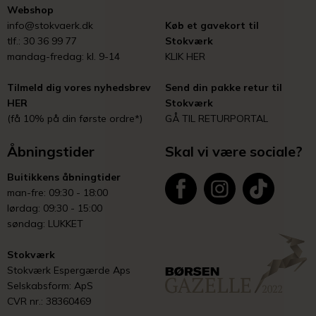
Webshop
info@stokvaerk.dk
Køb et gavekort til
tlf.: 30 36 99 77
Stokværk
mandag-fredag: kl. 9-14
KLIK HER
Tilmeld dig vores nyhedsbrev
Send din pakke retur til
HER
Stokværk
(få 10% på din første ordre*)
GÅ TIL RETURPORTAL
Åbningstider
Skal vi være sociale?
Buitikkens åbningtider
man-fre: 09:30 - 18:00
lørdag: 09:30 - 15:00
søndag: LUKKET
Stokværk
Stokværk Espergærde Aps
Selskabsform: ApS
CVR nr.: 38360469