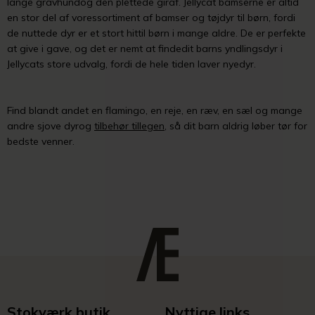
lange gravhundog den plettede giraf. Jellycat bamserne er altid
en stor del af voressortiment af bamser og tøjdyr til børn, fordi
de nuttede dyr er et stort hittil børn i mange aldre. De er perfekte
at give i gave, og det er nemt at findedit barns yndlingsdyr i
Jellycats store udvalg, fordi de hele tiden laver nyedyr.
Find blandt andet en flamingo, en reje, en ræv, en sæl og mange
andre sjove dyrog
tilbehør tillegen
, så dit barn aldrig løber tør for
bedste venner.
Stokværk butik
Nyttige links