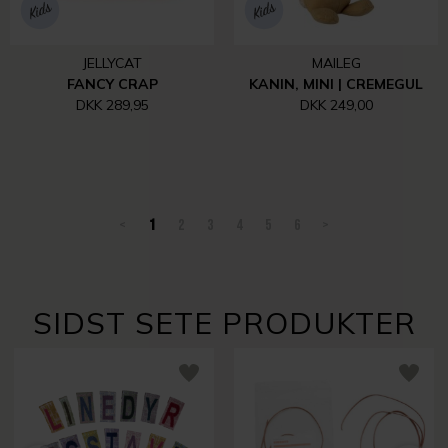
JELLYCAT
MAILEG
FANCY CRAP
KANIN, MINI | CREMEGUL
DKK 289,95
DKK 249,00
<
1
2
3
4
5
6
>
SIDST SETE PRODUKTER