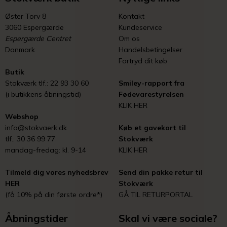
Øster Torv 8
Kontakt
3060 Espergærde
Kundeservice
Espergærde Centret
Om os
Danmark
Handelsbetingelser
Fortryd dit køb
Butik
Stokværk tlf.: 22 93 30 60
Smiley-rapport fra
(i butikkens åbningstid)
Fødevarestyrelsen
KLIK HER
Webshop
info@stokvaerk.dk
Køb et gavekort til
tlf.: 30 36 99 77
Stokværk
mandag-fredag: kl. 9-14
KLIK HER
Tilmeld dig vores nyhedsbrev
Send din pakke retur til
HER
Stokværk
(få 10% på din første ordre*)
GÅ TIL RETURPORTAL
Åbningstider
Skal vi være sociale?