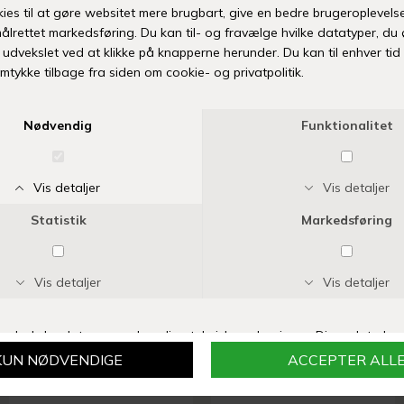
JELLYCAT
JELLYCAT
BARTHOLOMEW BEAR LARGE
BARTHOLOMEW BEAR HUGE
DKK 374,95
DKK 449,95
JELLYCAT
JELLYCAT
AMUSEABLES IVY
BARTHOLOMEW BEAR SEAFARER OUTFIT
DKK 414,95
DKK 559,95