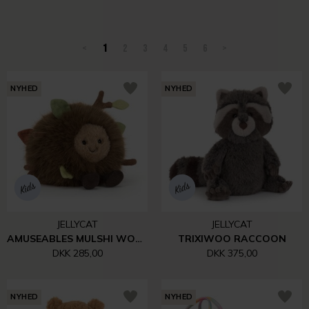
<
1
2
3
4
5
6
>
NYHED
NYHED
JELLYCAT
JELLYCAT
AMUSEABLES MULSHI WOODLAND FLOOR
TRIXIWOO RACCOON
DKK 285,00
DKK 375,00
NYHED
NYHED