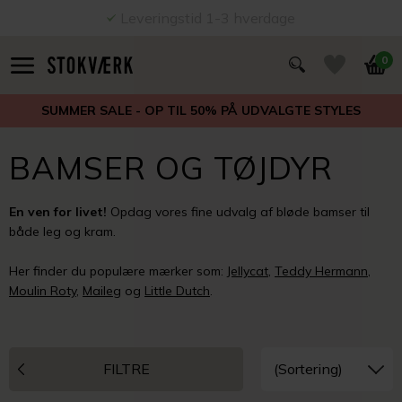
14 dages fuld returret
0
SUMMER SALE - OP TIL 50% PÅ UDVALGTE STYLES
BAMSER OG TØJDYR
En ven for livet!
Opdag vores fine udvalg af bløde bamser til
både leg og kram.
Her finder du
populære mærker som:
Jellycat
,
Teddy Hermann
,
Moulin Roty
,
Maileg
og
Little Dutch
.
FILTRE