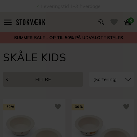
Leveringstid 1-3 hverdage
0
SUMMER SALE - OP TIL 50% PÅ UDVALGTE STYLES
SKÅLE KIDS
FILTRE
-30%
-30%