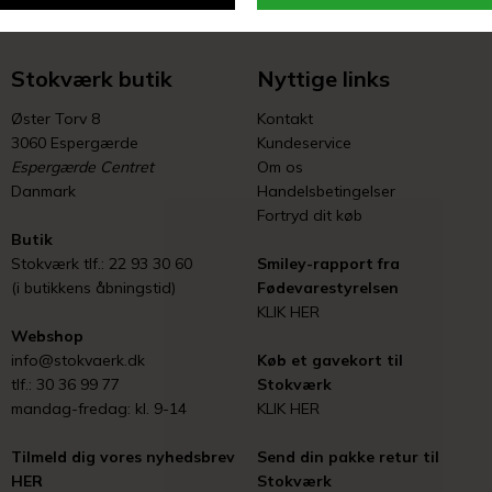
Stokværk butik
Nyttige links
Øster Torv 8
Kontakt
3060 Espergærde
Kundeservice
Espergærde Centret
Om os
Danmark
Handelsbetingelser
Fortryd dit køb
Butik
Stokværk tlf.: 22 93 30 60
Smiley-rapport fra
(i butikkens åbningstid)
Fødevarestyrelsen
KLIK HER
Webshop
info@stokvaerk.dk
Køb et gavekort til
tlf.: 30 36 99 77
Stokværk
mandag-fredag: kl. 9-14
KLIK HER
Tilmeld dig vores nyhedsbrev
Send din pakke retur til
HER
Stokværk