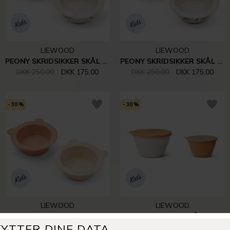
LIEWOOD
LIEWOOD
PEONY SKRIDSIKKER SKÅL 2 STK. | PEACH/SEA SHELL
PEONY SKRIDSIKKER SKÅL 2 STK. | SAFARI SANDY MIX
DKK 250,00
DKK 175,00
DKK 250,00
DKK 175,00
-30%
-30%
LIEWOOD
LIEWOOD
PEONY SUCTION BOWL, 2-PAK | TUSCANY ROSE/APPLE BLOSSOM
DALE FOLDBARE SKÅLE | ALMOND MULTI MIX
DKK 250,00
DKK 175,00
DKK 269,00
DKK 188,30