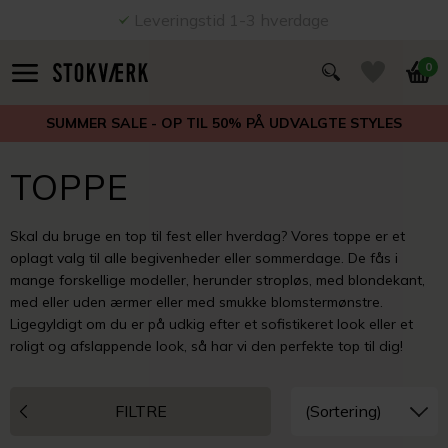
Leveringstid 1-3 hverdage
0
SUMMER SALE - OP TIL 50% PÅ UDVALGTE STYLES
TOPPE
Skal du bruge en top til fest eller hverdag? Vores toppe er et
oplagt valg til alle begivenheder eller sommerdage. De fås i
mange forskellige modeller, herunder stropløs, med
blondekant,
med eller uden ærmer eller med smukke blomstermønstre.
Ligegyldigt om du er på udkig efter et sofistikeret look eller et
roligt og afslappende look, så har vi den perfekte top til dig!
FILTRE