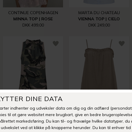
CONTINUE COPENHAGEN
MARTA DU CHATEAU
MINNA TOP | ROSE
VIENNA TOP | CIELO
DKK 499,00
DKK 249,00
MARTA DU CHATEAU
MARTA DU CHATEAU
LUCINA TOP | MILITARY
NOELIA TOP | FANGO
DKK 249,00
DKK 299,00