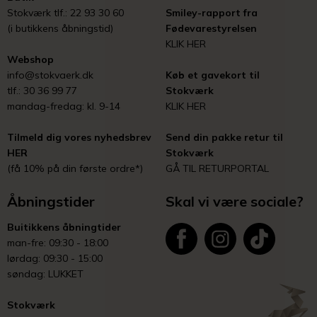
Stokværk tlf.: 22 93 30 60
Smiley-rapport fra
(i butikkens åbningstid)
Fødevarestyrelsen
KLIK HER
Webshop
info@stokvaerk.dk
Køb et gavekort til
tlf.: 30 36 99 77
Stokværk
mandag-fredag: kl. 9-14
KLIK HER
Tilmeld dig vores nyhedsbrev
Send din pakke retur til
HER
Stokværk
(få 10% på din første ordre*)
GÅ TIL RETURPORTAL
Åbningstider
Skal vi være sociale?
Buitikkens åbningtider
man-fre: 09:30 - 18:00
lørdag: 09:30 - 15:00
søndag: LUKKET
Stokværk