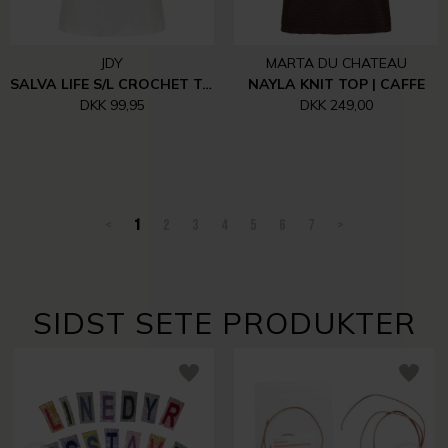
JDY
MARTA DU CHATEAU
SALVA LIFE S/L CROCHET TOP | CLOUD DANCER
NAYLA KNIT TOP | CAFFE
DKK 99,95
DKK 249,00
<
1
2
3
4
5
6
7
>
SIDST SETE PRODUKTER