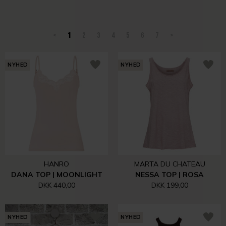
<
1
2
3
4
5
6
7
>
NYHED
NYHED
HANRO
MARTA DU CHATEAU
DANA TOP | MOONLIGHT
NESSA TOP | ROSA
DKK 440,00
DKK 199,00
NYHED
NYHED