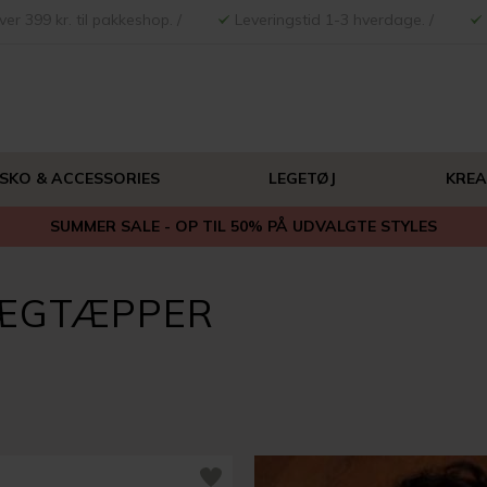
ver 399 kr. til pakkeshop. /
Leveringstid 1-3 hverdage. /
 SKO & ACCESSORIES
LEGETØJ
KREA
SUMMER SALE - OP TIL 50% PÅ UDVALGTE STYLES
VÆGTÆPPER