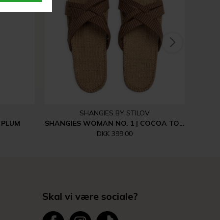
SHANGIES BY STILOV
 PLUM
SHANGIES WOMAN NO. 1 | COCOA TONES
DKK 399,00
Skal vi være sociale?