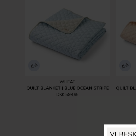
WHEAT
QUILT BLANKET | BLUE OCEAN STRIPE
DKK 599,95