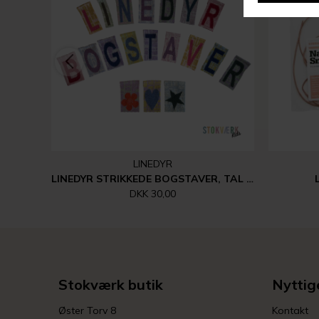
LINEDYR
LINEDYR STRIKKEDE BOGSTAVER, TAL MM.
DKK 30,00
Stokværk butik
Nyttige
Øster Torv 8
Kontakt