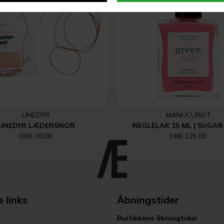
LINEDYR
MANUCURIST
LINEDYR LÆDERSNOR
NEGLELAK 15 ML | SUGAR
DKK 30,00
DKK 125,00
 links
Åbningstider
Buitikkens åbningtider