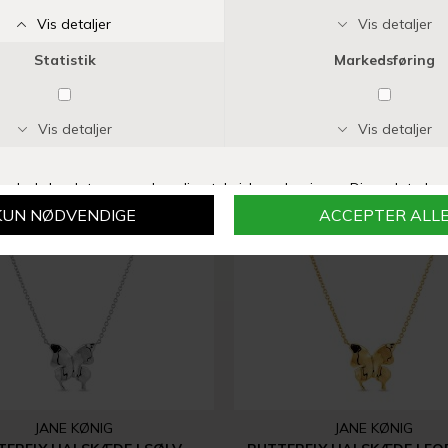
JANE KØNIG
PERNILLE CORYDON
STAR HALSKÆDE | FORGYLDT
ELLIE HALSKÆDE | SØ
DKK 600,00
DKK 420,00
DKK 700,00
DKK 350,0
%
-30%
JANE KØNIG
JANE KØNIG