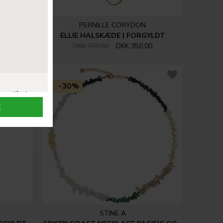
PERNILLE CORYDON
LV
ELLIE HALSKÆDE | FORGYLDT
0
DKK 700,00
DKK 350,00
-30%
STINE A