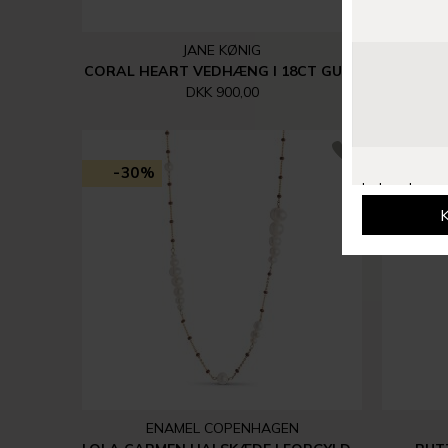
JANE KØNIG
CORAL HEART VEDHÆNG I 18CT GULD
NIGHT 
DKK 900,00
-30%
-30
ENAMEL COPENHAGEN