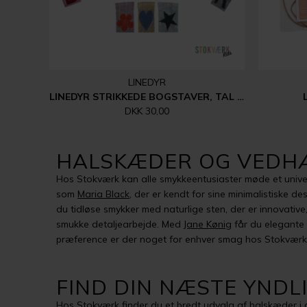
LINEDYR
LINEDYR STRIKKEDE BOGSTAVER, TAL MM.
DKK 30,00
HALSKÆDER OG VED
Hos Stokværk kan alle smykkeentusiaster møde et unive
som
Maria Black
, der er kendt for sine minimalistiske d
du tidløse smykker med naturlige sten, der er innovative,
smukke detaljearbejde. Med
Jane Kønig
får du elegante 
præference er der noget for enhver smag hos Stokværk
FIND DIN NÆSTE YND
Hos Stokværk finder du et bredt udvalg af halskæder i g