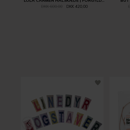
LOLA CARMEN HALSKÆDE | FORGYLDT/COPPER
BUT
DKK 600,00
DKK 420,00