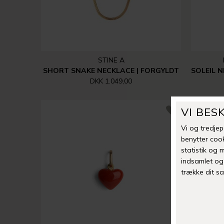
STINE A
SHORT SNAKE NECKLACE | FORGYLDT
DKK 1.049,00
-30