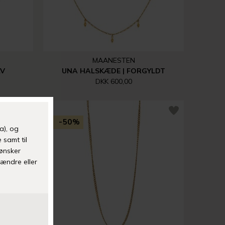
MAANESTEN
LV
UNA HALSKÆDE | FORGYLDT
DKK 600,00
-50%