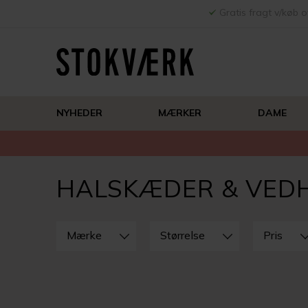
Gratis fragt v/køb o
NYHEDER
MÆRKER
DAME
HALSKÆDER & VE
LUK
FILTRE
Mærke
Størrelse
Pris