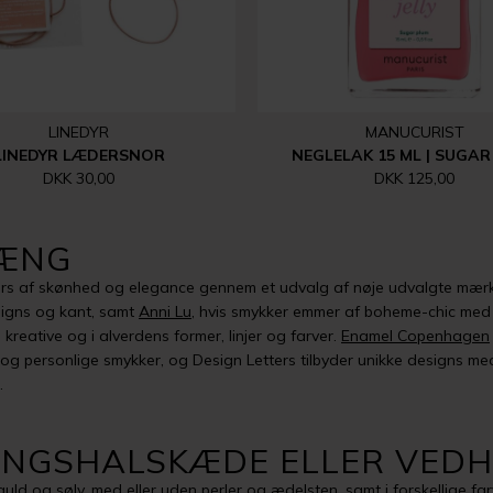
LINEDYR
MANUCURIST
LINEDYR LÆDERSNOR
NEGLELAK 15 ML | SUGAR
DKK 30,00
DKK 125,00
HÆNG
rs af skønhed og elegance gennem et udvalg af nøje udvalgte mærke
esigns og kant, samt
Anni Lu
, hvis smykker emmer af boheme-chic med 
 kreative og i alverdens former, linjer og farver.
Enamel Copenhagen
og personlige smykker, og Design Letters tilbyder unikke designs med 
.
LINGSHALSKÆDE ELLER VED
uld og sølv, med eller uden perler og ædelsten, samt i forskellige f