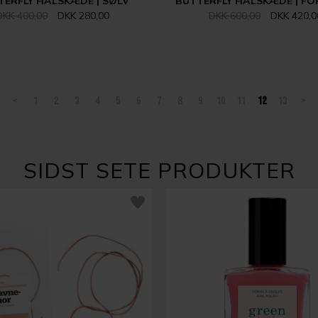
TERFLY HALSKÆDE | SØLV
BUTTERFLY HALSKÆDE | F
DKK 400,00
DKK 280,00
DKK 600,00
DKK 420,0
<
1
2
3
4
5
6
7
8
9
10
11
12
13
>
SIDST SETE PRODUKTER