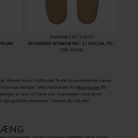
SHANGIES BY STILOV
 PLUM
SHANGIES WOMAN NO. 1 | COCOA TONES
DKK 399,00
r. Blandt vores stoltheder finder du prominente navne
farverige detaljer. Med halskæder fra
Maanesten
får
bringer et drys af farve ind i hverdagen med deres
typografiske elementer. Uanset din stil eller
HÆNG
arver og længder. Vores sortiment omfatter både lange