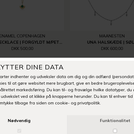
ENAMEL COPENHAGEN
MAANESTEN
SOLEIL NECKLACE | FORGYLDT M/PETROL GREEN
UNA HALSKÆDE | SØ
DKK 500,00
DKK 600,00
%
-50%