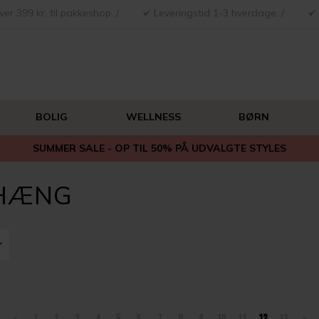
ver 399 kr. til pakkeshop. /
Leveringstid 1-3 hverdage. /
BOLIG
WELLNESS
BØRN
SUMMER SALE - OP TIL 50% PÅ UDVALGTE STYLES
DHÆNG
<
1
2
3
4
5
6
7
8
9
10
11
12
13
>