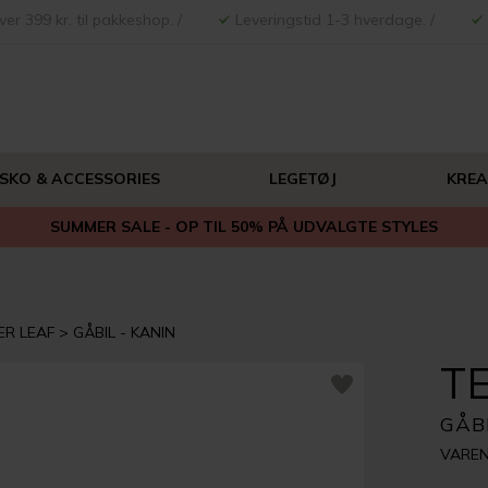
ver 399 kr. til pakkeshop. /
Leveringstid 1-3 hverdage. /
 SKO & ACCESSORIES
LEGETØJ
KREA
SUMMER SALE - OP TIL 50% PÅ UDVALGTE STYLES
ER LEAF
GÅBIL - KANIN
T
GÅBI
VAREN