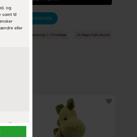
TILFØJ TIL ØNSKESKYEN
agt over 399 kr
Levering 1-3 hverdage
14 dages fuld returret