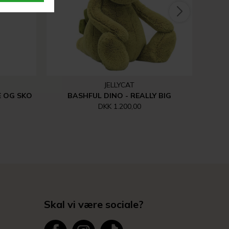
JELLYCAT
E OG SKO
BASHFUL DINO - REALLY BIG
DKK 1.200,00
Skal vi være sociale?