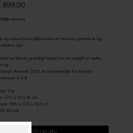
 899,00
sk og robust hvid gåbil kanin af massivt gummitræ og
idsikre hjul.
inen er blevet grundigt testet for at undgå at vælte
brug.
 Design Awards 2019, bronzemedalje for bedste
jsdesign 0-2 å
ale: Træ
t: 57,5 x 33 x 45 cm
age: 39,5 x 20,5 x 34,3 cm
 18-36 mdr
+