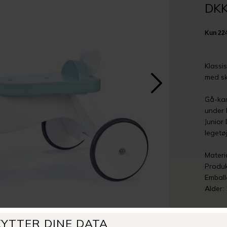
DKK
Klassi
med skr
Gå-kan
under 
Junior
legetø
Materi
Produk
Emball
Alder:
-