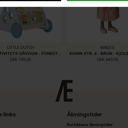
LITTLE DUTCH
MAILEG
MULTI-AKTIVITETS GÅVOGN - FOREST FRIENDS
KANIN STR. 4 - BRUN - KJOL
DKK 799,00
DKK 449,00
 links
Åbningstider
Buitikkens åbningtider