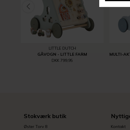
LITTLE DUTCH
GÅVOGN - LITTLE FARM
DKK 799,95
Stokværk butik
Nyttige
Øster Torv 8
Kontakt