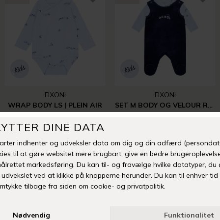
FIXONI
FIXONI
WRAP BODY LS | PLEIN AIR
SET M BODY OG VELOUR ROMPER | NAVY BLAZER
DKK 159,95
DKK 279,95
NYHED
NYHED