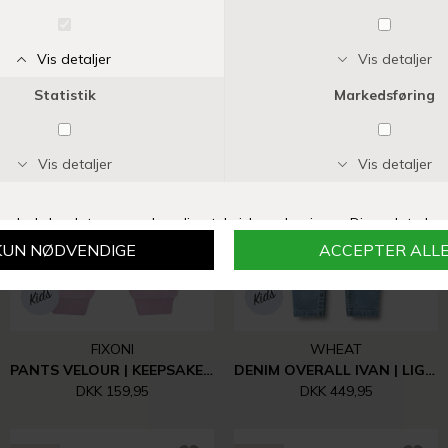
FIXONI
FIXONI
ROMPER LS VELOUR | PALE LILAC
PANTS VELOUR | NAVY BLAZER
DKK 239,95
DKK 159,95
NYHED
NYHED
FIXONI
WHEAT
PANTS VELOUR | KEEPSAKE LILAC
DENIM OVERALL IVAN | LIGHT BLUE
DKK 159,95
DKK 449,95