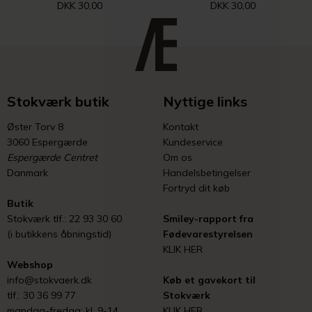
DKK 30,00
DKK 30,00
Stokværk butik
Nyttige links
Øster Torv 8
Kontakt
3060 Espergærde
Kundeservice
Espergærde Centret
Om os
Danmark
Handelsbetingelser
Fortryd dit køb
Butik
Stokværk tlf.: 22 93 30 60
Smiley-rapport fra
(i butikkens åbningstid)
Fødevarestyrelsen
KLIK HER
Webshop
info@stokvaerk.dk
Køb et gavekort til
tlf.: 30 36 99 77
Stokværk
mandag-fredag: kl. 9-14
KLIK HER