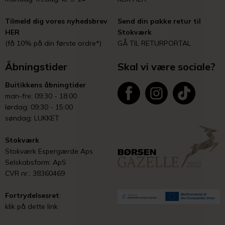
Tilmeld dig vores nyhedsbrev
Send din pakke retur til
HER
Stokværk
(få 10% på din første ordre*)
GÅ TIL RETURPORTAL
Åbningstider
Skal vi være sociale?
Buitikkens åbningtider
man-fre: 09:30 - 18:00
lørdag: 09:30 - 15:00
søndag: LUKKET
Stokværk
Stokværk Espergærde Aps
Selskabsform: ApS
CVR nr.: 38360469
Fortrydelsesret
:
klik på dette link