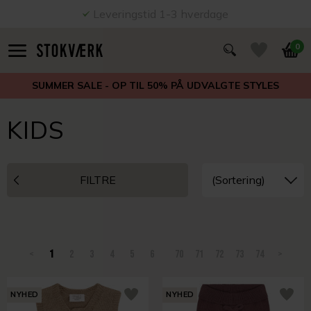
Leveringstid 1-3 hverdage
0
SUMMER SALE - OP TIL 50% PÅ UDVALGTE STYLES
KIDS
FILTRE
<
1
2
3
4
5
6
70
71
72
73
74
>
NYHED
NYHED