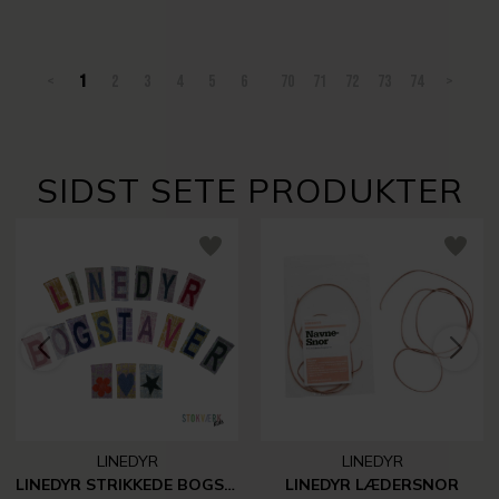
<
1
2
3
4
5
6
70
71
72
73
74
>
SIDST SETE PRODUKTER
LINEDYR
LINEDYR
LINEDYR STRIKKEDE BOGSTAVER, TAL MM.
LINEDYR LÆDERSNOR