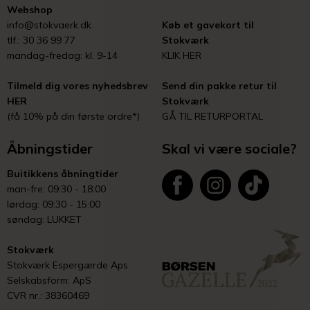
Webshop
info@stokvaerk.dk
Køb et gavekort til
tlf.: 30 36 99 77
Stokværk
mandag-fredag: kl. 9-14
KLIK HER
Tilmeld dig vores nyhedsbrev
Send din pakke retur til
HER
Stokværk
(få 10% på din første ordre*)
GÅ TIL RETURPORTAL
Åbningstider
Skal vi være sociale?
Buitikkens åbningtider
man-fre: 09:30 - 18:00
lørdag: 09:30 - 15:00
søndag: LUKKET
Stokværk
Stokværk Espergærde Aps
Selskabsform: ApS
CVR nr.: 38360469