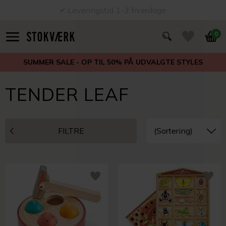
Leveringstid 1-3 hverdage
0
SUMMER SALE - OP TIL 50% PÅ UDVALGTE STYLES
TENDER LEAF
FILTRE