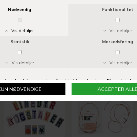
TENDER LEAF
TESÆT - JORDBÆR
DKK 389,00
SIDST SETE PRODUKTER