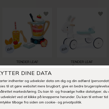
TENDER LEAF
TENDER LEAF
BLENDER
GÅBIL - KANIN
DKK 425,00
DKK 899,00