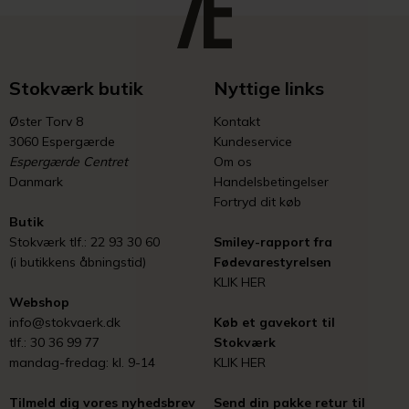
Stokværk butik
Nyttige links
Øster Torv 8
Kontakt
3060 Espergærde
Kundeservice
Espergærde Centret
Om os
Danmark
Handelsbetingelser
Fortryd dit køb
Butik
Stokværk tlf.: 22 93 30 60
Smiley-rapport fra
(i butikkens åbningstid)
Fødevarestyrelsen
KLIK HER
Webshop
info@stokvaerk.dk
Køb et gavekort til
tlf.: 30 36 99 77
Stokværk
mandag-fredag: kl. 9-14
KLIK HER
Tilmeld dig vores nyhedsbrev
Send din pakke retur til