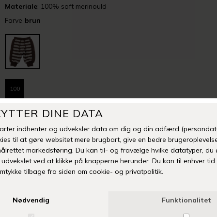
Materiale
: 100% soft merinould
Farve
brun
100
-
+
Mangler din størrelse eller er varen udsolgt? Klik her
Tilføj til Ønskeskyen
Fri fragt over 399 kr
Levering 1-3 hverdage
14 dages fuld returret