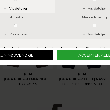
Vi anbefaler også
-50%
JOHA
JOHA
JOHA BUKSER I MERINOULD | MØRKEBRUN
JOHA BUKSER I ULD | NAVY
DKK 249,95
DKK 349,95
DKK 174,98