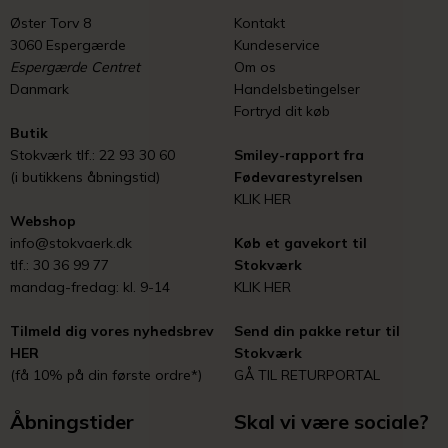
Øster Torv 8
Kontakt
3060 Espergærde
Kundeservice
Espergærde Centret
Om os
Danmark
Handelsbetingelser
Fortryd dit køb
Butik
Stokværk tlf.: 22 93 30 60
Smiley-rapport fra
(i butikkens åbningstid)
Fødevarestyrelsen
KLIK HER
Webshop
info@stokvaerk.dk
Køb et gavekort til
tlf.: 30 36 99 77
Stokværk
mandag-fredag: kl. 9-14
KLIK HER
Tilmeld dig vores nyhedsbrev
Send din pakke retur til
HER
Stokværk
(få 10% på din første ordre*)
GÅ TIL RETURPORTAL
Åbningstider
Skal vi være sociale?