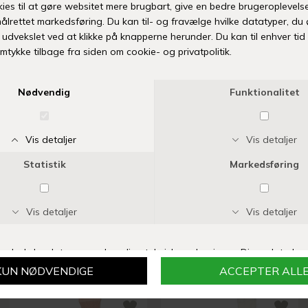
68-74
74-80
80-86
-
+
Mangler din størrelse eller er varen udsolgt? Klik her
TILFØJ TIL ØNSKESKYEN
Fri fragt over 399 kr
Levering 1-3 hverdage
14 dages fuld returret
Vi anbefaler også