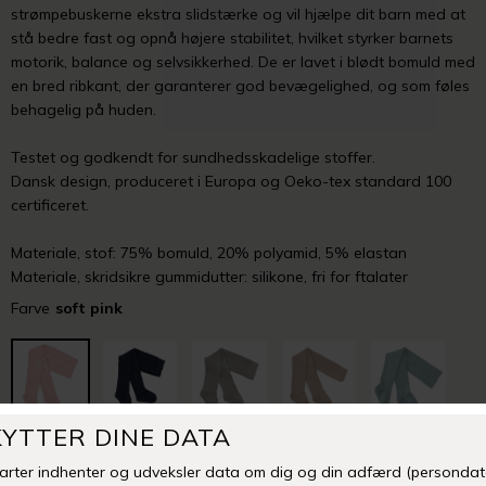
strømpebuskerne ekstra slidstærke og vil hjælpe dit barn med at
stå bedre fast og opnå højere stabilitet, hvilket styrker barnets
motorik, balance og selvsikkerhed. De er lavet i blødt bomuld med
en bred ribkant, der garanterer god bevægelighed, og som føles
behagelig på huden.
Testet og godkendt for sundhedsskadelige stoffer.
Dansk design, produceret i Europa og Oeko-tex standard 100
certificeret.
Materiale, stof: 75% bomuld, 20% polyamid, 5% elastan
Materiale, skridsikre gummidutter: silikone, fri for ftalater
Farve
soft pink