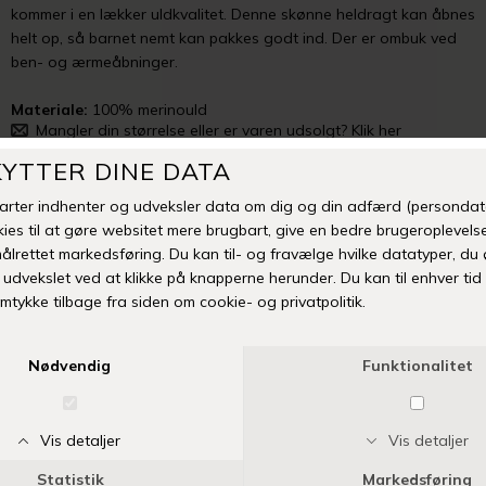
kommer i en lækker uldkvalitet. Denne skønne heldragt kan åbnes
helt op, så barnet nemt kan pakkes godt ind. Der er ombuk ved
ben- og ærmeåbninger.
Materiale:
100% merinould
Mangler din størrelse eller er varen udsolgt? Klik her
TILFØJ TIL ØNSKESKYEN
Fri fragt over 399 kr
Levering 1-3 hverdage
14 dages fuld returret
Vi anbefaler også