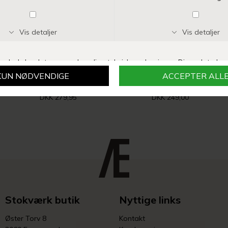
KONGES SLØJD
MARMAR COPENHAGEN
BASIC NEWBORN ONESIE | STRIPE TRICOLORE PETIT
RULA HELDRAGT | LIGHT BEIGE MELANGE
DKK 279,95
DKK 249,00
Stokværk butik
Nyttige links
Øster Torv 8
Kontakt