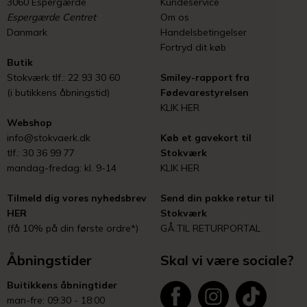
3060 Espergærde
Kundeservice
Espergærde Centret
Om os
Danmark
Handelsbetingelser
Fortryd dit køb
Butik
Stokværk tlf.: 22 93 30 60
Smiley-rapport fra
(i butikkens åbningstid)
Fødevarestyrelsen
KLIK HER
Webshop
info@stokvaerk.dk
Køb et gavekort til
tlf.: 30 36 99 77
Stokværk
mandag-fredag: kl. 9-14
KLIK HER
Tilmeld dig vores nyhedsbrev
Send din pakke retur til
HER
Stokværk
(få 10% på din første ordre*)
GÅ TIL RETURPORTAL
Åbningstider
Skal vi være sociale?
Buitikkens åbningtider
man-fre: 09:30 - 18:00