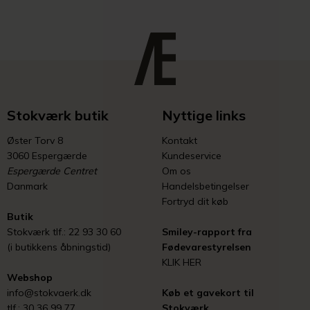
Stokværk butik
Nyttige links
Øster Torv 8
Kontakt
3060 Espergærde
Kundeservice
Espergærde Centret
Om os
Danmark
Handelsbetingelser
Fortryd dit køb
Butik
Stokværk tlf.: 22 93 30 60
Smiley-rapport fra
(i butikkens åbningstid)
Fødevarestyrelsen
KLIK HER
Webshop
info@stokvaerk.dk
Køb et gavekort til
tlf.: 30 36 99 77
Stokværk