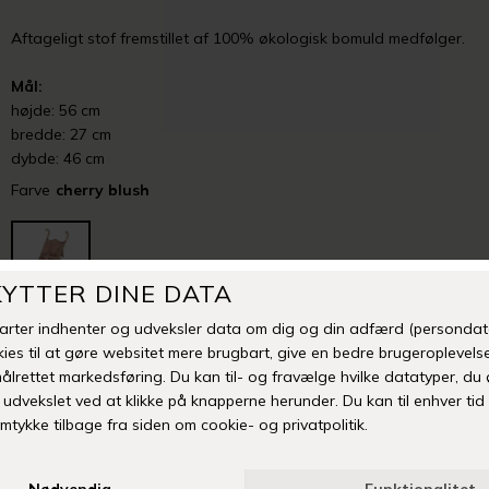
Aftageligt stof fremstillet af 100% økologisk bomuld medfølger.
Mål:
højde: 56 cm
bredde: 27 cm
dybde: 46 cm
Farve
cherry blush
-
+
TILFØJ TIL ØNSKESKYEN
Fri fragt over 399 kr
Levering 1-3 hverdage
14 dages fuld returret