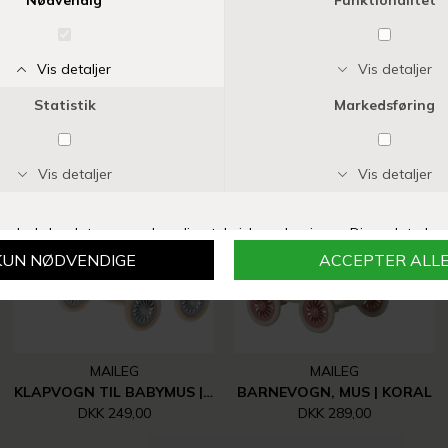
Vi anbefaler også
MAILEG
MAILEG
KLAPVOGN TIL BABYMUS | BLÅ
BARNEVOGN, MUS | KORAL
DKK 249,00
DKK 289,00