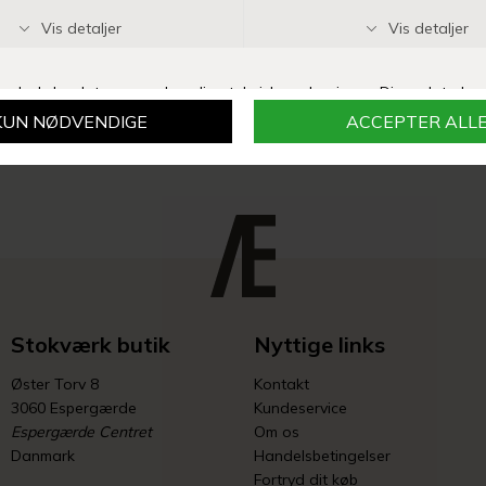
MAMAMEMO
MAMAMEMO
PASTA PAKKE
GRØDRIS I PAKKE
DKK 39,00
DKK 39,95
Stokværk butik
Nyttige links
Øster Torv 8
Kontakt
3060 Espergærde
Kundeservice
Espergærde Centret
Om os
Danmark
Handelsbetingelser
Fortryd dit køb