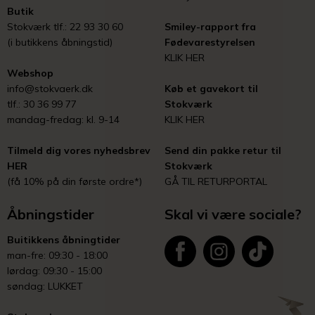
Butik
Stokværk tlf.: 22 93 30 60
Smiley-rapport fra
(i butikkens åbningstid)
Fødevarestyrelsen
KLIK HER
Webshop
info@stokvaerk.dk
Køb et gavekort til
tlf.: 30 36 99 77
Stokværk
mandag-fredag: kl. 9-14
KLIK HER
Tilmeld dig vores nyhedsbrev
Send din pakke retur til
HER
Stokværk
(få 10% på din første ordre*)
GÅ TIL RETURPORTAL
Åbningstider
Skal vi være sociale?
Buitikkens åbningtider
man-fre: 09:30 - 18:00
lørdag: 09:30 - 15:00
søndag: LUKKET