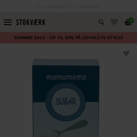
Leveringstid 1-3 hverdage
0
SUMMER SALE - OP TIL 50% PÅ UDVALGTE STYLES