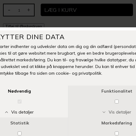
-
+
Tilføj til Ønskeskyen
Fri fragt over 399 kr
Levering 1-3 hverdage
14 dages fuld returret
Vi anbefaler også