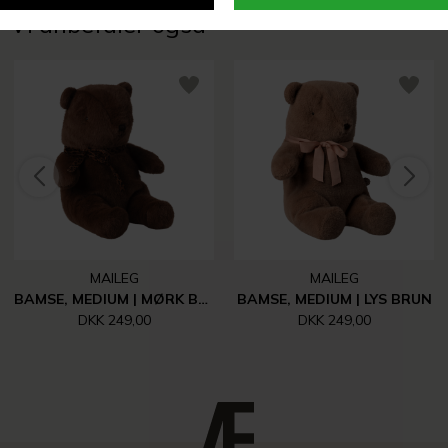
Vi anbefaler også
MAILEG
MAILEG
BAMSE, MEDIUM | MØRK BRUN
BAMSE, MEDIUM | LYS BRUN
DKK 249,00
DKK 249,00