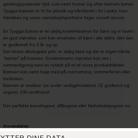
genbrugspolyester fyld, som nemt former sig efter barnets behov.
Tjugga bamsen er fri for plastik og håndlavet i Sri Lanka, hvor
fabrikken og vores samarbejdspartnere tager socialt ansvar.
En Tjugga bamse er en dejlig krammebamse for børn og er lavet i
en god størrelse, som kan anvendes af børn i alle aldre, idet den
er godkendt fra 0 år og op.
Den brune økologiske pels, er dejlig blød og der er ingen hårde
“kanter" på bamsen. Sovebamsens størrelse kan ses i
sammenligning med en nyfødt på et af vores produktbilleder.
Bamsen kan nemt tage med på overnatning, sommerferien eller
institution.
Bamsen er vaskbar (se under vedligeholdelse), CE godkend og
organic 100 certificeret.
Den perfekte barselsgave, dåbsgave eller fødselsdagsgave mv.
Anvendelse:
Tjugga bamse er en ideel sovebamse. Den er er dejlig blød og