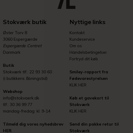
Stokværk butik
Nyttige links
Øster Torv 8
Kontakt
3060 Espergærde
Kundeservice
Espergærde Centret
Om os
Danmark
Handelsbetingelser
Fortryd dit køb
Butik
Stokværk tlf.: 22 93 30 60
Smiley-rapport fra
(i butikkens åbningstid)
Fødevarestyrelsen
KLIK HER
Webshop
info@stokvaerk.dk
Køb et gavekort til
tlf.: 30 36 99 77
Stokværk
mandag-fredag: kl. 9-14
KLIK HER
Tilmeld dig vores nyhedsbrev
Send din pakke retur til
HER
Stokværk