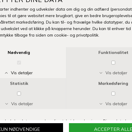
former sig nemt efter baby og børn. Bamsen har gennemgået
testforløb og er godkendt fra 0 år og op.
Når du modtager
bamsen, kan du med fordel “puffe den lidt op" så fyldet fordeles
bedre.
Mål: 24 x 32 cm.
Overfalde/pels: 100 % økologisk bomuld
Fyld: Genbrugspolyester
-
+
TILFØJ TIL ØNSKESKYEN
Fri fragt over 399 kr
Levering 1-3 hverdage
14 dages fuld returret