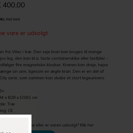
 400,00
e vare er udsolgt
ran fra Vilac i træ. Den seje kran kan bruges til mange
jov leg, den kan bl.a. laste containerskibe eller lastbiler -
dfølger fire magnetiske klodser. Kranen kan dreje, hejse
længe sin arm, ligesom en ægte kran.
Den er en del af
 City serie, som sammen kan skabe et stort legeunivers.
 3+
34 x B28 x D18,5 cm
ale: Træ
ng: CE
gler din størrelse eller er varen udsolgt? Klik her