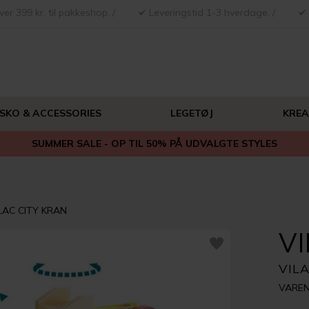
ver 399 kr. til pakkeshop. /
Leveringstid 1-3 hverdage. /
 SKO & ACCESSORIES
LEGETØJ
KREA
SUMMER SALE - OP TIL 50% PÅ UDVALGTE STYLES
LAC CITY KRAN
V
VIL
VAREN