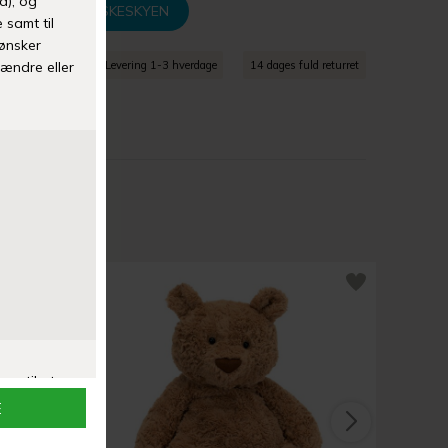
TILFØJ TIL ØNSKESKYEN
agt over 399 kr
Levering 1-3 hverdage
14 dages fuld returret