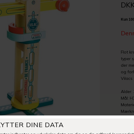
DKK
Denn
Flot k
typer s
der me
og for
Vilacs
Alder:
Mål: H
Materi
Mærkni
Man