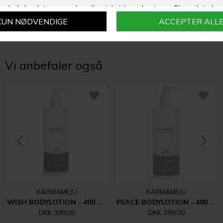
Vi anbefaler også
KARMAMEJU
KARMAMEJU
WISH BODYLOTION - 400 ML
PEACE BODYLOTION - 400 ML
DKK 399,00
DKK 399,00