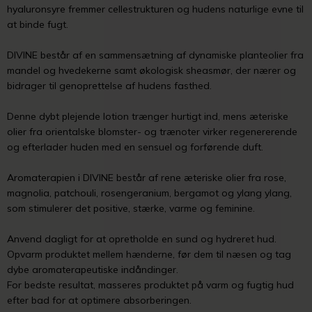
hyaluronsyre fremmer cellestrukturen og hudens naturlige evne til
at binde fugt.
DIVINE består af en sammensætning af dynamiske planteolier fra
mandel og hvedekerne samt økologisk sheasmør, der nærer og
bidrager til genoprettelse af hudens fasthed.
Denne dybt plejende lotion trænger hurtigt ind, mens æteriske
olier fra orientalske blomster- og trænoter virker regenererende
og efterlader huden med en sensuel og forførende duft.
Aromaterapien i DIVINE består af rene æteriske olier fra rose,
magnolia, patchouli, rosengeranium, bergamot og ylang ylang,
som stimulerer det positive, stærke, varme og feminine.
Anvend dagligt for at opretholde en sund og hydreret hud.
Opvarm produktet mellem hænderne, før dem til næsen og tag
dybe aromaterapeutiske indåndinger.
For bedste resultat, masseres produktet på varm og fugtig hud
efter bad for at optimere absorberingen.