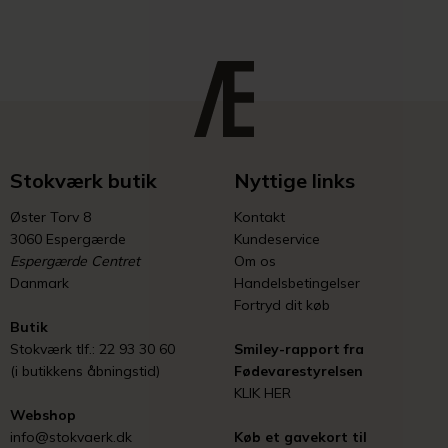
Stokværk butik
Nyttige links
Øster Torv 8
Kontakt
3060 Espergærde
Kundeservice
Espergærde Centret
Om os
Danmark
Handelsbetingelser
Fortryd dit køb
Butik
Stokværk tlf.: 22 93 30 60
Smiley-rapport fra
(i butikkens åbningstid)
Fødevarestyrelsen
KLIK HER
Webshop
info@stokvaerk.dk
Køb et gavekort til