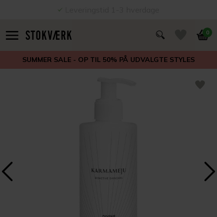
Leveringstid 1-3 hverdage
0
SUMMER SALE - OP TIL 50% PÅ UDVALGTE STYLES