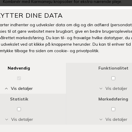
Kombinér med Karmameju kropsolier for ekstra nærende pleje.
Kan anvendes som fodcreme om aftenen med et par strømper
for ekstra fugtgivende effekt.
BEMÆRK Skyl med vand i tilfælde af kontakt med øjnene.
Indeholder nøddeolie. Hudtest anbefales. Søg professionel
rådgivning under graviditet og amning ved anvendelse af
æteriske olier. Må ikke indtages. Opbevar køligt.
Farve
divine
-
+
TILFØJ TIL ØNSKESKYEN
Fri fragt over 399 kr
Levering 1-3 hverdage
14 dages fuld returret