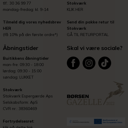
tlf.: 30 36 99 77
Stokværk
mandag-fredag: kl. 9-14
KLIK HER
Tilmeld dig vores nyhedsbrev
Send din pakke retur til
HER
Stokværk
(få 10% på din første ordre*)
GÅ TIL RETURPORTAL
Åbningstider
Skal vi være sociale?
Buitikkens åbningtider
man-fre: 09:30 - 18:00
lørdag: 09:30 - 15:00
søndag: LUKKET
Stokværk
Stokværk Espergærde Aps
Selskabsform: ApS
CVR nr.: 38360469
Fortrydelsesret
:
klik på dette link