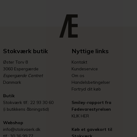
Stokværk butik
Nyttige links
Øster Torv 8
Kontakt
3060 Espergærde
Kundeservice
Espergærde Centret
Om os
Danmark
Handelsbetingelser
Fortryd dit køb
Butik
Stokværk tlf.: 22 93 30 60
Smiley-rapport fra
(i butikkens åbningstid)
Fødevarestyrelsen
KLIK HER
Webshop
info@stokvaerk.dk
Køb et gavekort til
tlf.: 30 36 99 77
Stokværk