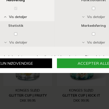
Vi anbefaler også
KONGES SLØJD
KONGES SLØJD
GLITTER CUP | FRUITY
GLITTER CUP | KICK IT
DKK 99,95
DKK 99,95