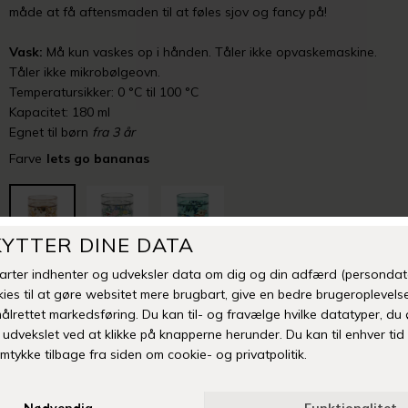
måde at få aftensmaden til at føles sjov og fancy på!
Vask:
Må kun vaskes op i hånden. Tåler ikke opvaskemaskine.
Tåler ikke mikrobølgeovn.
Temperatursikker: 0 °C til 100 °C
Kapacitet: 180 ml
Egnet til børn
fra 3 år
Farve
lets go bananas
-
+
TILFØJ TIL ØNSKESKYEN
Fri fragt over 399 kr
Levering 1-3 hverdage
14 dages fuld returret