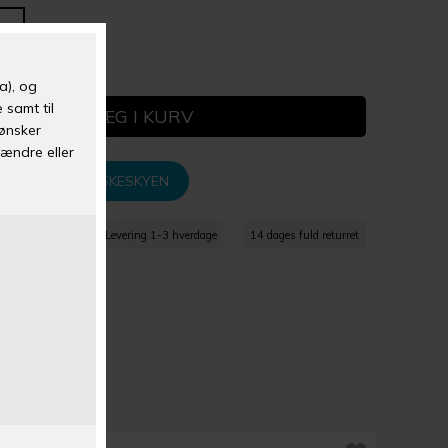
+
TILFØJ TIL ØNSKESKYEN
agt over 399 kr
Levering 1-3 hverdage
14 dages fuld returret