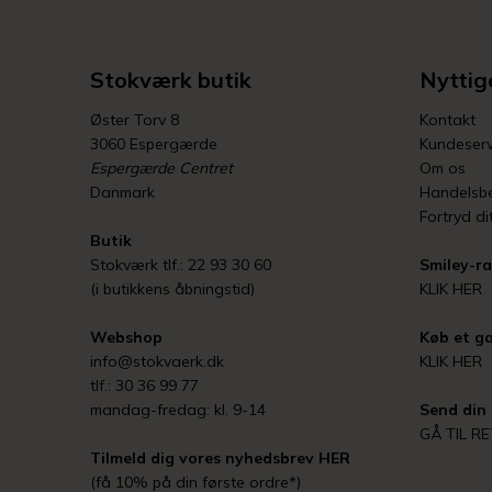
Stokværk butik
Nyttige
Øster Torv 8
Kontakt
3060 Espergærde
Kundeserv
Espergærde Centret
Om os
Danmark
Handelsbe
Fortryd di
Butik
Stokværk tlf.: 22 93 30 60
Smiley-ra
(i butikkens åbningstid)
KLIK HER
Webshop
Køb et ga
info@stokvaerk.dk
KLIK HER
tlf.: 30 36 99 77
mandag-fredag: kl. 9-14
Send din 
GÅ TIL R
Tilmeld dig vores nyhedsbrev
HER
(få 10% på din første ordre*)