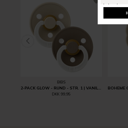
BIBS
2-PACK GLOW - RUND - STR. 1 | VANILLA/DARK OAK
DKK 99,95