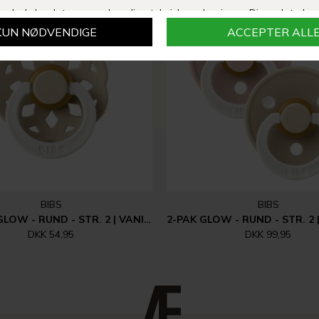
BIBS
BIBS
BOHEME GLOW - RUND - STR. 2 | VANILLA
DKK 54,95
DKK 99,95