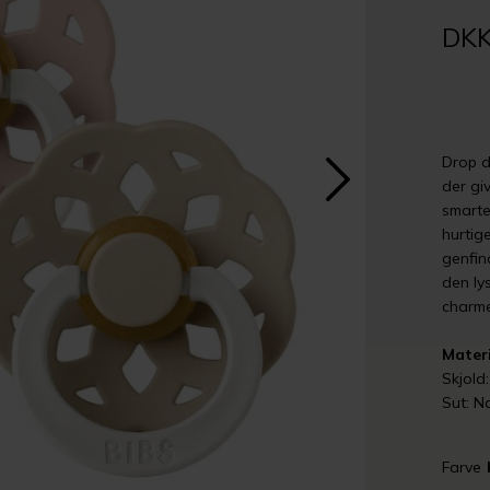
DKK
Drop d
der giv
smarte
hurtig
genfin
den lys
charme
Materi
Skjold
Sut: Na
Farve