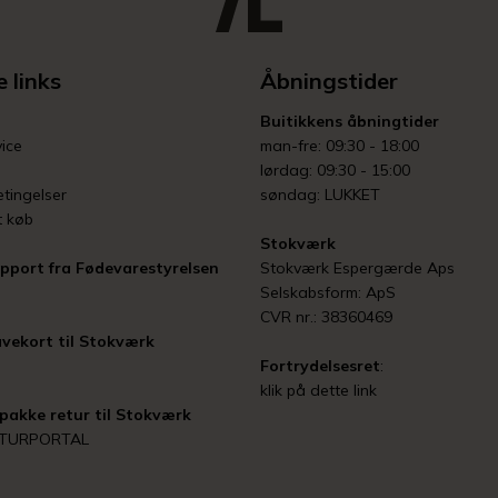
 links
Åbningstider
Buitikkens åbningtider
ice
man-fre: 09:30 - 18:00
lørdag: 09:30 - 15:00
tingelser
søndag: LUKKET
t køb
Stokværk
pport fra Fødevarestyrelsen
Stokværk Espergærde Aps
Selskabsform: ApS
CVR nr.: 38360469
vekort til Stokværk
Fortrydelsesret
:
klik på dette link
pakke retur til Stokværk
ETURPORTAL