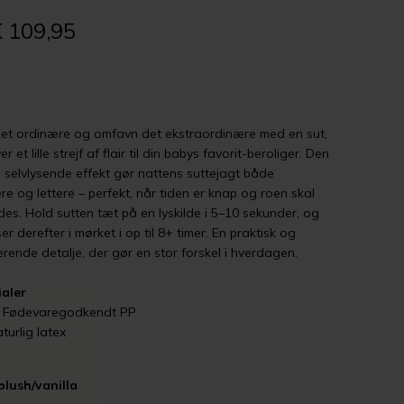
 109,95
et ordinære og omfavn det ekstraordinære med en sut,
er et lille strejf af flair til din babys favorit-beroliger. Den
 selvlysende effekt gør nattens suttejagt både
ere og lettere – perfekt, når tiden er knap og roen skal
des. Hold sutten tæt på en lyskilde i 5–10 sekunder, og
er derefter i mørket i op til 8+ timer. En praktisk og
rende detalje, der gør en stor forskel i hverdagen.
aler
: Fødevaregodkendt PP
turlig latex
blush/vanilla