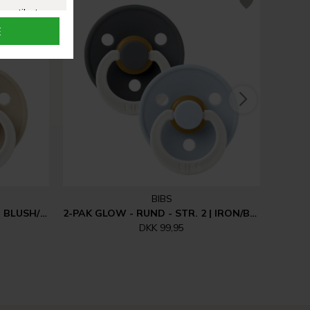
BIBS
2-PAK GLOW - RUND - STR. 2 | BLUSH/VANILLA
2-PAK GLOW - RUND - STR. 2 | IRON/BABY BLUE
DKK 99,95