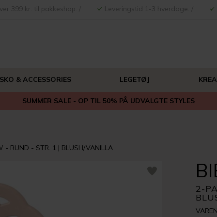
ver 399 kr. til pakkeshop. /
Leveringstid 1-3 hverdage. /
 SKO & ACCESSORIES
LEGETØJ
KREA
SUMMER SALE - OP TIL 50% PÅ UDVALGTE STYLES
- RUND - STR. 1 | BLUSH/VANILLA
BI
2-PA
BLU
VAREN