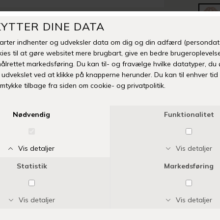
-
Fri fr