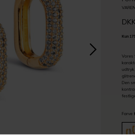
VAREN
DKK
Vores 
karakte
udtryk
glitre
Den sm
kontras
festlig
Farve