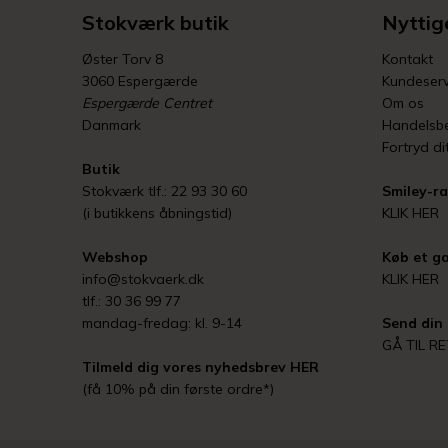
Stokværk butik
Nyttige
Øster Torv 8
Kontakt
3060 Espergærde
Kundeserv
Espergærde Centret
Om os
Danmark
Handelsbe
Fortryd di
Butik
Stokværk tlf.: 22 93 30 60
Smiley-ra
(i butikkens åbningstid)
KLIK HER
Webshop
Køb et ga
info@stokvaerk.dk
KLIK HER
tlf.: 30 36 99 77
mandag-fredag: kl. 9-14
Send din 
GÅ TIL R
Tilmeld dig vores nyhedsbrev
HER
(få 10% på din første ordre*)