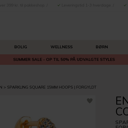
ver 399 kr. til pakkeshop. /
Leveringstid 1-3 hverdage. /
BOLIG
WELLNESS
BØRN
SUMMER SALE - OP TIL 50% PÅ UDVALGTE STYLES
N
SPARKLING SQUARE 15MM HOOPS | FORGYLDT
E
C
SPA
FOR