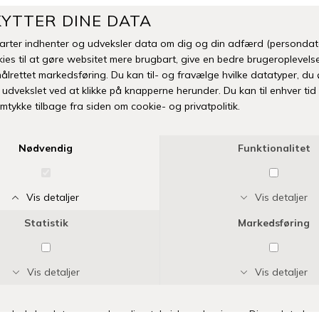
-
Fri fr