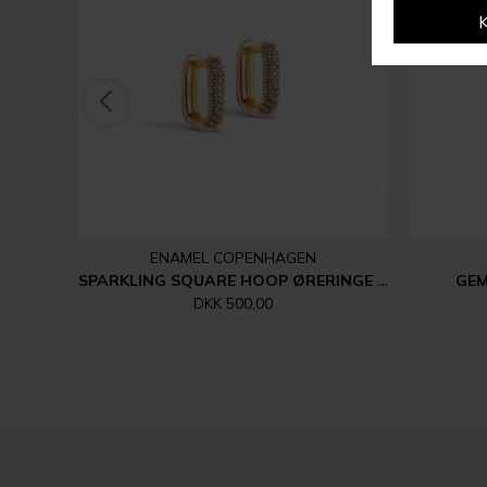
ENAMEL COPENHAGEN
SPARKLING SQUARE HOOP ØRERINGE | FORGYLDT
GEM
DKK 500,00