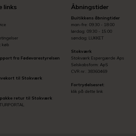
 links
Åbningstider
Buitikkens åbningtider
ice
man-fre: 09:30 - 18:00
lørdag: 09:30 - 15:00
tingelser
søndag: LUKKET
t køb
Stokværk
pport fra Fødevarestyrelsen
Stokværk Espergærde Aps
Selskabsform: ApS
CVR nr.: 38360469
vekort til Stokværk
Fortrydelsesret
:
klik på dette link
pakke retur til Stokværk
ETURPORTAL