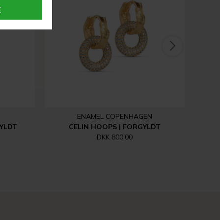
ENAMEL COPENHAGEN
GYLDT
CELIN HOOPS | FORGYLDT
DKK 800,00