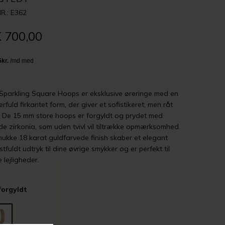
R.: E362
 700,00
Sparkling Square Hoops er eksklusive øreringe med en
rfuld firkantet form, der giver et sofistikeret, men råt
. De 15 mm store hoops er forgyldt og prydet med
nde zirkonia, som uden tvivl vil tiltrække opmærksomhed.
ukke 18 karat guldfarvede finish skaber et elegant
tfuldt udtryk til dine øvrige smykker og er perfekt til
e lejligheder.
forgyldt