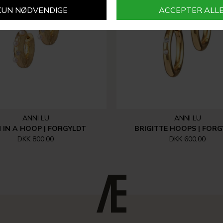
ANNI LU
ANNI LU
 IN A HOOP | FORGYLDT
BRIGITTE HOOPS | FOR
DKK 800,00
DKK 600,00