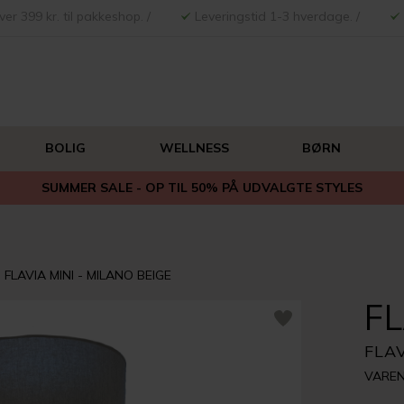
ver 399 kr. til pakkeshop. /
Leveringstid 1-3 hverdage. /
BOLIG
WELLNESS
BØRN
SUMMER SALE - OP TIL 50% PÅ UDVALGTE STYLES
FLAVIA MINI - MILANO BEIGE
F
FLAV
VAREN