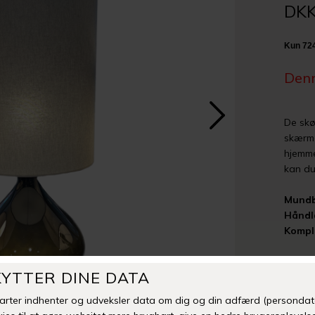
DKK
Denn
De skø
skærme
hjemme
kan d
Mundb
Håndl
Kompl
Man