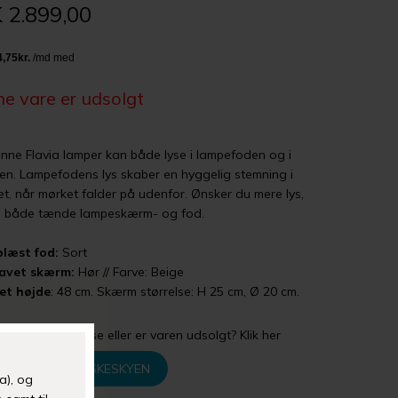
 2.899,00
e vare er udsolgt
nne Flavia lamper kan både lyse i lampefoden og i
n. Lampefodens lys skaber en hyggelig stemning i
t, når mørket falder på udenfor. Ønsker du mere lys,
u både tænde lampeskærm- og fod.
læst fod:
Sort
avet skærm:
Hør // Farve: Beige
et højde
: 48 cm. Skærm størrelse: H 25 cm, Ø 20 cm.
gler din størrelse eller er varen udsolgt? Klik her
TILFØJ TIL ØNSKESKYEN