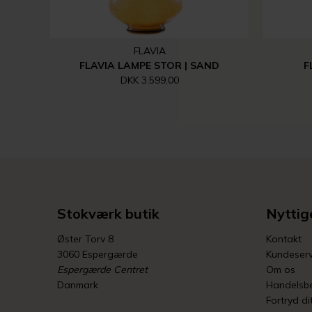
FLAVIA
FLAVIA LAMPE STOR | SAND
F
DKK 3.599,00
Stokværk butik
Nyttige
Øster Torv 8
Kontakt
3060 Espergærde
Kundeserv
Espergærde Centret
Om os
Danmark
Handelsbe
Fortryd di