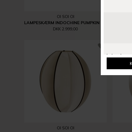
OI SOI OI
LAMPESKÆRM INDOCHINE PUMPKIN | KIT
TA
DKK 2.999,00
OI SOI OI