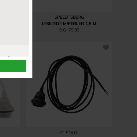
SPEEDTSBERG
FUNGI BORDLAMPE M/MARMOREFFEKT 27 CM | MULTI
LYSKÆDE M/PERLER 1,5 M
DKK 79,95
OI SOI OI