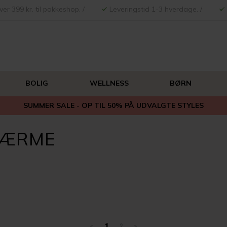
ver 399 kr. til pakkeshop. /
Leveringstid 1-3 hverdage. /
BOLIG
WELLNESS
BØRN
SUMMER SALE - OP TIL 50% PÅ UDVALGTE STYLES
KÆRME
<
1
2
>