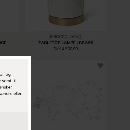
SIROCCO LIVING
IGE
TABLETOP LAMPE | BRASS
DKK 4.500,00