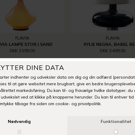
FLAVIA
FLAVIA
VIA LAMPE STOR | SAND
KYLIE NEGRA, BABEL BE
DKK 3.599,00
DKK 3.499,00