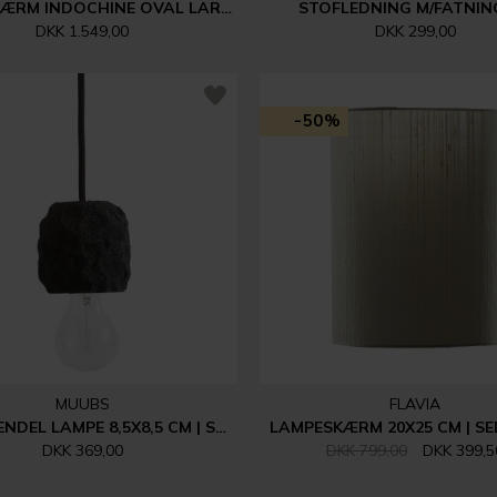
LAMPESKÆRM INDOCHINE OVAL LARGE | OFFWHITE
STOFLEDNING M/FATNIN
DKK 1.549,00
DKK 299,00
-50%
MUUBS
FLAVIA
CRUST PENDEL LAMPE 8,5X8,5 CM | SORT
LAMPESKÆRM 20X25 CM | SE
DKK 369,00
DKK 799,00
DKK 399,5