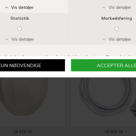
SIROCCO LIVING
COZY LIVING
BLETOP LAMPE | BLACK
DKK 3.500,00
DKK 599,00
OI SOI OI
OI SOI OI