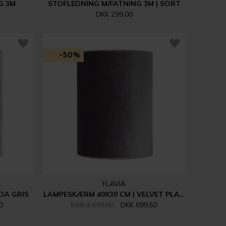
G 3M
STOFLEDNING M/FATNING 3M | SORT
DKK 299,00
-50%
FLAVIA
DA GRIS
LAMPESKÆRM 40X30 CM | VELVET PLATA
0
DKK 1.399,00
DKK 699,50