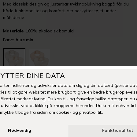
Med klassisk design og justerbar trykknaplukning bagpå får du
både funktionalitet og komfort, der beskytter tøjet under
måltiderne.
Materiale
: 100% økologisk bomuld
Farve
blue mix
-
+
TILFØJ TIL ØNSKESKYEN
Fri fragt over 399 kr
Levering 1-3 hverdage
14 dages fuld returret