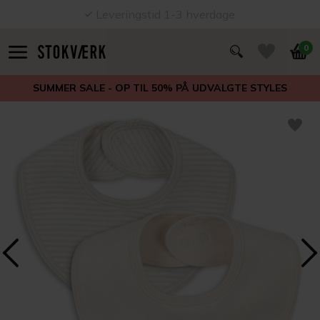
Leveringstid 1-3 hverdage
0
SUMMER SALE - OP TIL 50% PÅ UDVALGTE STYLES