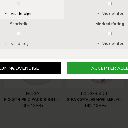
Vi anbefaler også
FANGA
KONGES SLØJD
FIO STRIPE 2-PACK BIBS | BLUSH MIX
2-PAK SAVLESMÆK M/FLÆSER | MARMALADE MIX
DKK 129,95
DKK 199,95