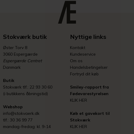
Stokværk butik
Nyttige links
Øster Torv 8
Kontakt
3060 Espergærde
Kundeservice
Espergærde Centret
Om os
Danmark
Handelsbetingelser
Fortryd dit køb
Butik
Stokværk tlf.: 22 93 30 60
Smiley-rapport fra
(i butikkens åbningstid)
Fødevarestyrelsen
KLIK HER
Webshop
info@stokvaerk.dk
Køb et gavekort til
tlf.: 30 36 99 77
Stokværk
mandag-fredag: kl. 9-14
KLIK HER