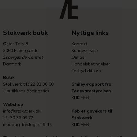
Stokværk butik
Nyttige links
Øster Torv 8
Kontakt
3060 Espergærde
Kundeservice
Espergærde Centret
Om os
Danmark
Handelsbetingelser
Fortryd dit køb
Butik
Stokværk tlf.: 22 93 30 60
Smiley-rapport fra
(i butikkens åbningstid)
Fødevarestyrelsen
KLIK HER
Webshop
info@stokvaerk.dk
Køb et gavekort til
tlf.: 30 36 99 77
Stokværk
mandag-fredag: kl. 9-14
KLIK HER