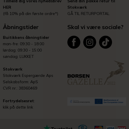
Tilmeld dig vores nyhedsbrev
Send din pakke retur til
HER
Stokværk
(få 10% på din første ordre*)
GÅ TIL RETURPORTAL
Åbningstider
Skal vi være sociale?
Buitikkens åbningtider
man-fre: 09:30 - 18:00
lørdag: 09:30 - 15:00
søndag: LUKKET
Stokværk
Stokværk Espergærde Aps
Selskabsform: ApS
CVR nr.: 38360469
Fortrydelsesret
:
klik på dette link