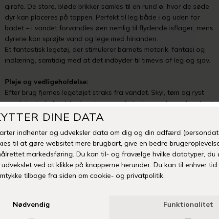
girafe. De store, bløde brikker samles til en rund ø, hvor de søde
dyr kan placeres på toppen. Perfekt til leg både i og uden for
badet – i vandet forvandles øen nemlig til flydende isflager, mens
dyrene kan sprøjte vand og lege med hinanden.
Et fantastisk legetøj, der stimulerer barnets motorik, fantasi og
indlæring, samtidig med at det indbyder til timevis af leg og sjov.
Pleje og vedligeholdelse:
Efter brug fjernes legetøjet straks fra vandet. Skyl, tøm og ryst
vandet ud af alle dele. Tør dem grundigt af, og opbevar legetøjet
et tørt sted med fri ventilation – med hullerne vendt opad.
Materiale
:
Blødt, vandtæt skum (EVA) og plast
Mangler din størrelse eller er varen udsolgt? Klik her
Tilføj til Ønskeskyen
Fri fragt over 399 kr
Levering 1-3 hverdage
14 dages fuld returret