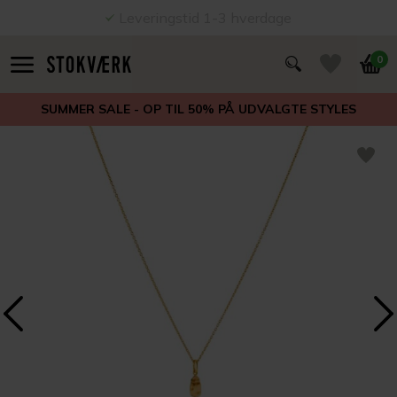
Leveringstid 1-3 hverdage
0
SUMMER SALE - OP TIL 50% PÅ UDVALGTE STYLES