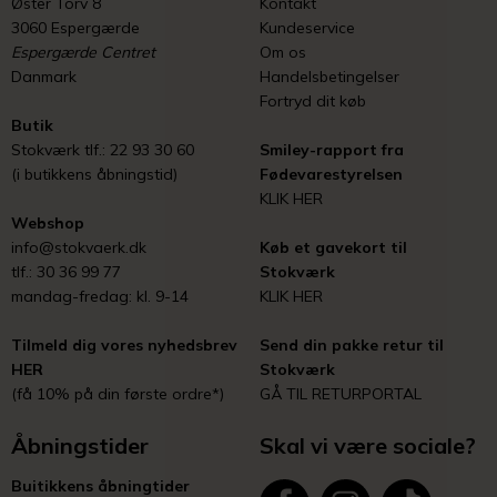
Øster Torv 8
Kontakt
3060 Espergærde
Kundeservice
Espergærde Centret
Om os
Danmark
Handelsbetingelser
Fortryd dit køb
Butik
Stokværk tlf.: 22 93 30 60
Smiley-rapport fra
(i butikkens åbningstid)
Fødevarestyrelsen
KLIK HER
Webshop
info@stokvaerk.dk
Køb et gavekort til
tlf.: 30 36 99 77
Stokværk
mandag-fredag: kl. 9-14
KLIK HER
Tilmeld dig vores nyhedsbrev
Send din pakke retur til
HER
Stokværk
(få 10% på din første ordre*)
GÅ TIL RETURPORTAL
Åbningstider
Skal vi være sociale?
Buitikkens åbningtider