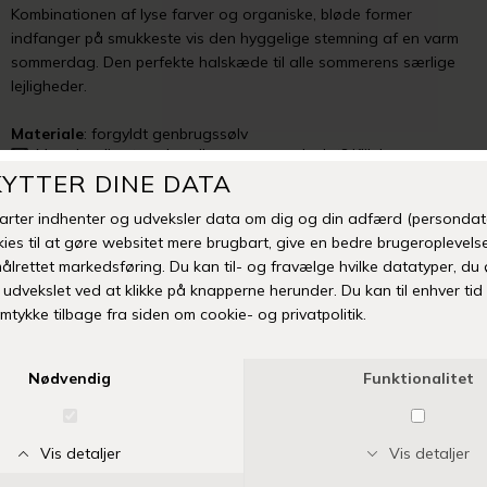
Kombinationen af lyse farver og organiske, bløde former
indfanger på smukkeste vis den hyggelige stemning af en varm
sommerdag. Den perfekte halskæde til alle sommerens særlige
lejligheder.
Materiale
: forgyldt genbrugssølv
Mangler din størrelse eller er varen udsolgt? Klik her
TILFØJ TIL ØNSKESKYEN
Fri fragt over 399 kr
Levering 1-3 hverdage
14 dages fuld returret
Vi anbefaler også