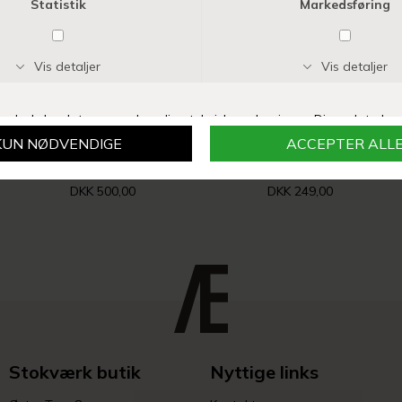
PERNILLE CORYDON
ANNAVII
VEGA NECKLACE ADJ 40-45 CM | FORGYLDT
KALA HALSKÆDE | GREEN
DKK 500,00
DKK 249,00
Stokværk butik
Nyttige links