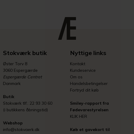
Stokværk butik
Nyttige links
Øster Torv 8
Kontakt
3060 Espergærde
Kundeservice
Espergærde Centret
Om os
Danmark
Handelsbetingelser
Fortryd dit køb
Butik
Stokværk tlf.: 22 93 30 60
Smiley-rapport fra
(i butikkens åbningstid)
Fødevarestyrelsen
KLIK HER
Webshop
info@stokvaerk.dk
Køb et gavekort til