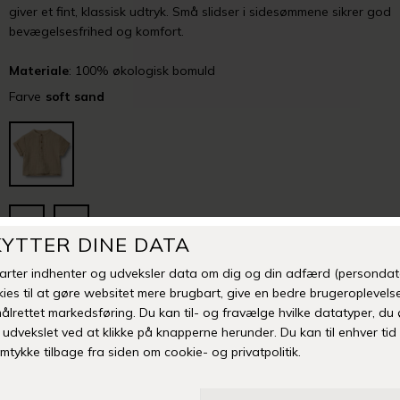
giver et fint, klassisk udtryk. Små slidser i sidesømmene sikrer god
bevægelsesfrihed og komfort.
Materiale
:
100% økologisk bomuld
Farve
soft sand
80 CM
92 CM
-
+
Mangler din størrelse eller er varen udsolgt? Klik her
TILFØJ TIL ØNSKESKYEN
Fri fragt over 399 kr
Levering 1-3 hverdage
14 dages fuld returret