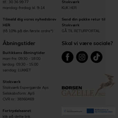
tlf.: 30 36 99 77
Stokværk
mandag-fredag: kl. 9-14
KLIK HER
Tilmeld dig vores nyhedsbrev
Send din pakke retur til
HER
Stokværk
(få 10% på din første ordre*)
GÅ TIL RETURPORTAL
Åbningstider
Skal vi være sociale?
Buitikkens åbningtider
man-fre: 09:30 - 18:00
lørdag: 09:30 - 15:00
søndag: LUKKET
Stokværk
Stokværk Espergærde Aps
Selskabsform: ApS
CVR nr.: 38360469
Fortrydelsesret
:
klik på dette link