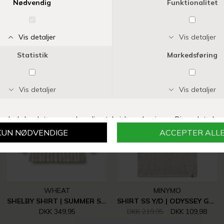
Vi anbefaler også
-50%
WHEAT
MINYMO
SHELBY SHIRT | SUMMER STRIPE
SHIRT SS Y/D | ODYSSEY GRAY
DKK 349,95
DKK 219,95
DKK 109,98