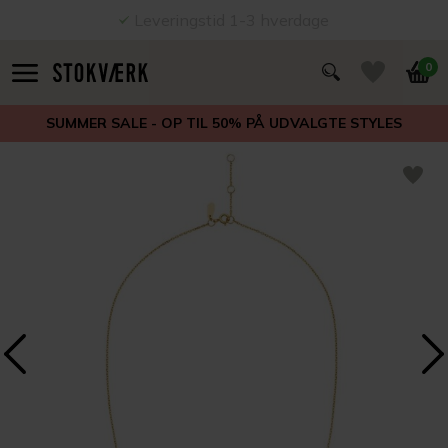
Leveringstid 1-3 hverdage
0
SUMMER SALE - OP TIL 50% PÅ UDVALGTE STYLES