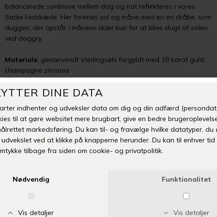
balancerede symbiose mellem dag og nat reflekteres i vores
Sadie Halskæde. Her forenes sol og måne med en en dråbe, som
duggen, der opstår i månens skær kun for at blive slugt af solen
ved daggry.
Materiale
: genanvendt sterlingsølv forgyldt med 18 karat guld,
champagne zirconia
Mål
: 42 + 3 cm
Mangler din størrelse eller er varen udsolgt? Klik her
TILFØJ TIL ØNSKESKYEN
Fri fragt over 399 kr
Levering 1-3 hverdage
14 dages fuld returret
Vi anbefaler også