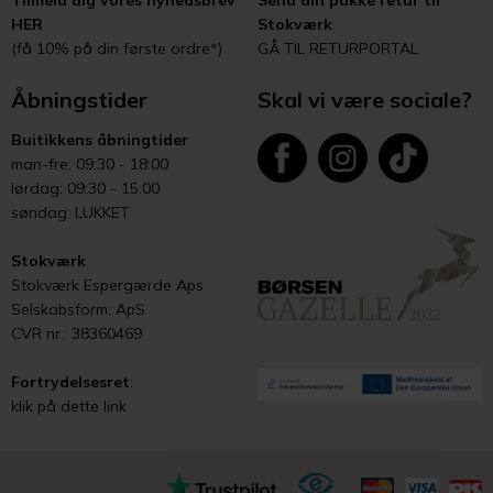
Tilmeld dig vores nyhedsbrev
Send din pakke retur til
HER
Stokværk
(få 10% på din første ordre*)
GÅ TIL RETURPORTAL
Åbningstider
Skal vi være sociale?
Buitikkens åbningtider
man-fre: 09:30 - 18:00
lørdag: 09:30 - 15:00
søndag: LUKKET
Stokværk
Stokværk Espergærde Aps
Selskabsform: ApS
CVR nr.: 38360469
Fortrydelsesret
:
klik på dette link