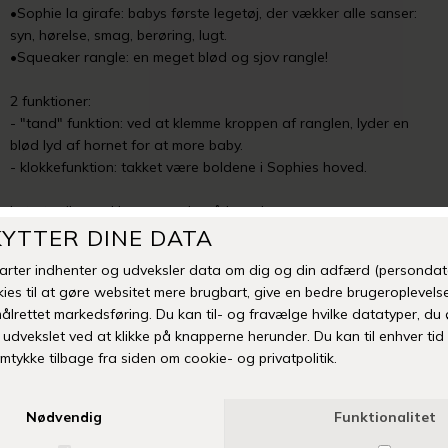
•Sophie la girafe: babys første legetøj, der vækker alle sanser:
syn, hørelse, smag, berøring, lugt.
•Squeaker rangle: en meget blød og sjov rangle!
2 funktioner:
- "tand" funktion: ved at klemme kroppen af ranglen, lyder en
blød lyd af hornet for at more baby.
- klokkefunktion: takket være boldene i Sophies hoved.
Let at gribe og klemme med små hænder.
-
+
TILFØJ TIL ØNSKESKYEN
Fri fragt over 399 kr
Levering 1-3 hverdage
14 dages fuld returret