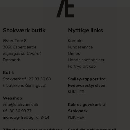
Stokværk butik
Nyttige links
Øster Torv 8
Kontakt
3060 Espergærde
Kundeservice
Espergærde Centret
Om os
Danmark
Handelsbetingelser
Fortryd dit køb
Butik
Stokværk tlf.: 22 93 30 60
Smiley-rapport fra
(i butikkens åbningstid)
Fødevarestyrelsen
KLIK HER
Webshop
info@stokvaerk.dk
Køb et gavekort til
tlf.: 30 36 99 77
Stokværk
mandag-fredag: kl. 9-14
KLIK HER