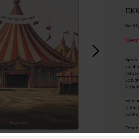
DKK
Denn
Sjov k
Indeho
verden
Lad di
kliste
Materi
Dette 
kontro
Egnet 
ADVARS