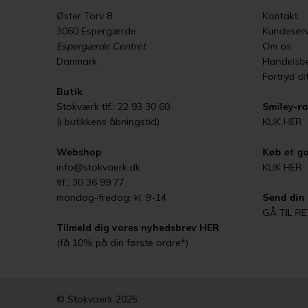
Øster Torv 8
Kontakt
3060 Espergærde
Kundeserv
Espergærde Centret
Om os
Danmark
Handelsbe
Fortryd di
Butik
Stokværk tlf.: 22 93 30 60
Smiley-ra
(i butikkens åbningstid)
KLIK HER
Webshop
Køb et ga
info@stokvaerk.dk
KLIK HER
tlf.: 30 36 99 77
mandag-fredag: kl. 9-14
Send din 
GÅ TIL R
Tilmeld dig vores nyhedsbrev
HER
(få 10% på din første ordre*)
© Stokvaerk 2025