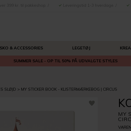
ver 399 kr. til pakkeshop. /
Leveringstid 1-3 hverdage. /
 SKO & ACCESSORIES
LEGETØJ
KREA
SUMMER SALE - OP TIL 50% PÅ UDVALGTE STYLES
S SLØJD
MY STICKER BOOK - KLISTERMÆRKEBOG | CIRCUS
K
MY 
CIR
VAREN