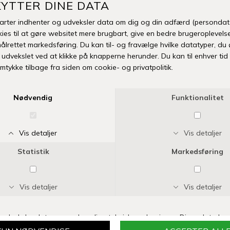
under 
Man
Fri fr