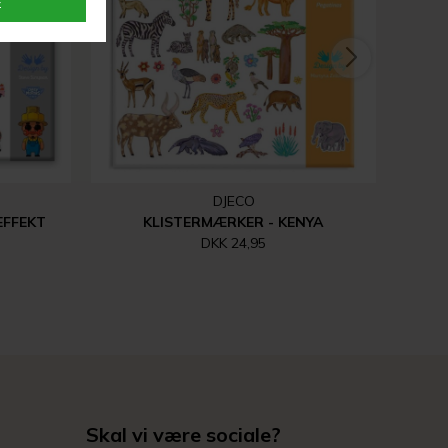
DJECO
EFFEKT
KLISTERMÆRKER - KENYA
DKK 24,95
Skal vi være sociale?