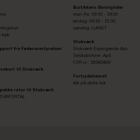
Buitikkens åbningtider
ice
man-fre: 09:30 - 18:00
lørdag: 09:30 - 15:00
tingelser
søndag: LUKKET
t køb
Stokværk
pport fra Fødevarestyrelsen
Stokværk Espergærde Aps
Selskabsform: ApS
CVR nr.: 38360469
vekort til Stokværk
Fortrydelsesret
:
klik på dette link
pakke retur til Stokværk
ETURPORTAL