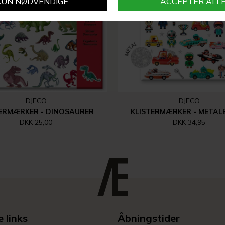
DJECO
DJECO
TERMÆRKER - DINOSAURER
KLISTERMÆRKER - METAL
DKK 25,00
DKK 34,95
 links
Åbningstider