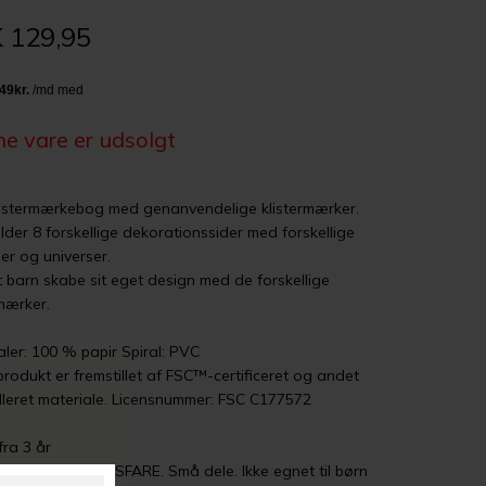
 129,95
e vare er udsolgt
listermærkebog med genanvendelige klistermærker.
lder 8 forskellige dekorationssider med forskellige
er og universer.
t barn skabe sit eget design med de forskellige
rmærker.
aler: 100 % papir Spiral: PVC
produkt er fremstillet af FSC™-certificeret og andet
lleret materiale. Licensnummer: FSC C177572
fra 3 år
EL! KVÆLNINGSFARE. Små dele. Ikke egnet til børn