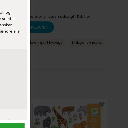
3 år.
gler din størrelse eller er varen udsolgt? Klik her
TILFØJ TIL ØNSKESKYEN
agt over 399 kr
Levering 1-3 hverdage
14 dages fuld returret