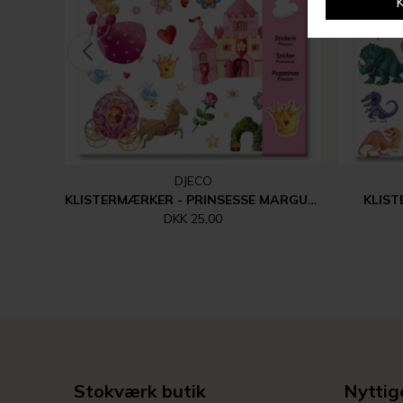
DJECO
KLISTERMÆRKER - PRINSESSE MARGUERITE
KLIS
DKK 25,00
Stokværk butik
Nyttige