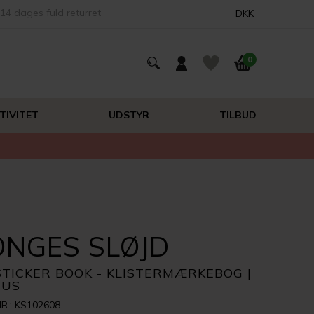
14 dages fuld returret
DKK
0
TIVITET
UDSTYR
TILBUD
ONGES SLØJD
STICKER BOOK - KLISTERMÆRKEBOG |
CUS
R.: KS102608