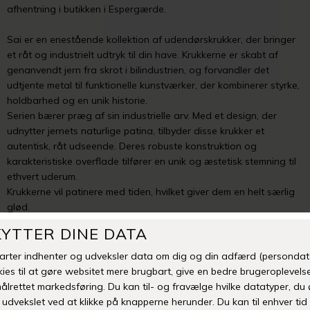
afhentning i butikken i Espergærde.
Sai er en enestående kollektion af udendørskrukker, der bringer
et råt og industrielt udtryk til din have. Krukkerne er skabt af
genanvendt jern fra skrot i bilindustrien, og forvandler det
udtjente metal til funktionelle kunstværker, der kombinerer styrke,
holdbarhed og en unik historie.
Serien bærer præg af sin industrielle arv. Med et design, der
udnytter jernets naturlige patina, tilbyder disse krukker et
autentisk, råt udseende. Deres robuste konstruktion og
karakteristiske overflade tilfører en unik og æstetisk stemning til
ethvert uderum.
Krukkerne vil patinere med tiden, hvilket giver dem en helt særlig
glød.
I bunden af hver krukke er der hul, som hjælper krukkerne med at
dræne overskydende vand fra planterne.
Krukkerne er frostsikre i temperaturer ned til -10 grader celcius.
Med krukken medfølger også en prop til hullet i bunden, så du
kan bruge krukken indendørs.