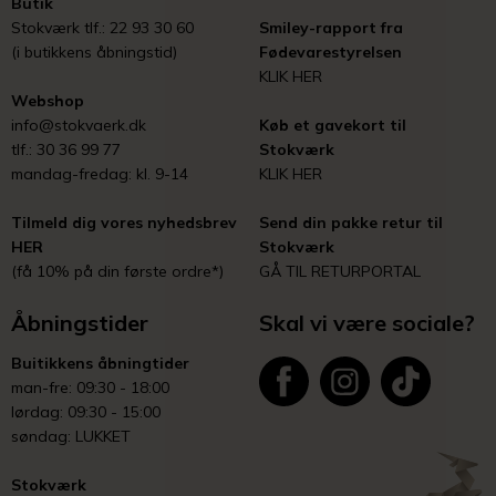
Butik
Stokværk tlf.: 22 93 30 60
Smiley-rapport fra
(i butikkens åbningstid)
Fødevarestyrelsen
KLIK HER
Webshop
info@stokvaerk.dk
Køb et gavekort til
tlf.: 30 36 99 77
Stokværk
mandag-fredag: kl. 9-14
KLIK HER
Tilmeld dig vores nyhedsbrev
Send din pakke retur til
HER
Stokværk
(få 10% på din første ordre*)
GÅ TIL RETURPORTAL
Åbningstider
Skal vi være sociale?
Buitikkens åbningtider
man-fre: 09:30 - 18:00
lørdag: 09:30 - 15:00
søndag: LUKKET
Stokværk