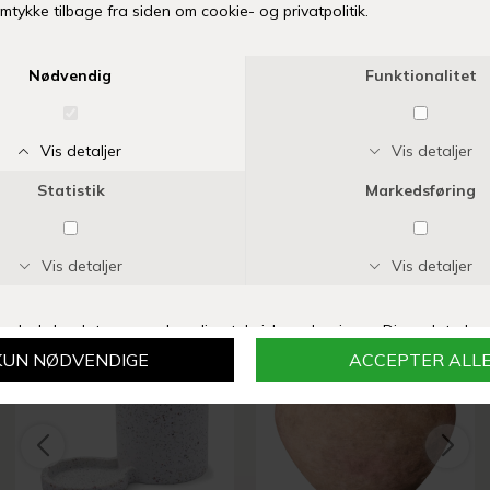
Krukkens åbning måler 25 cm og den er 34 cm i højden
Mangler din størrelse eller er varen udsolgt? Klik her
Tilføj til Ønskeskyen
Fri fragt over 399 kr
Levering 1-3 hverdage
14 dages fuld returret
Vi anbefaler også