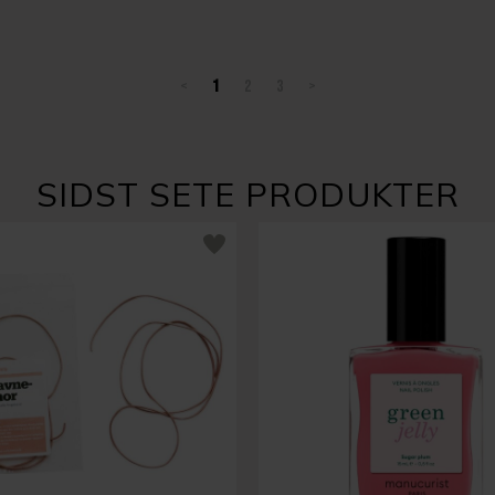
<
1
2
3
>
SIDST SETE PRODUKTER