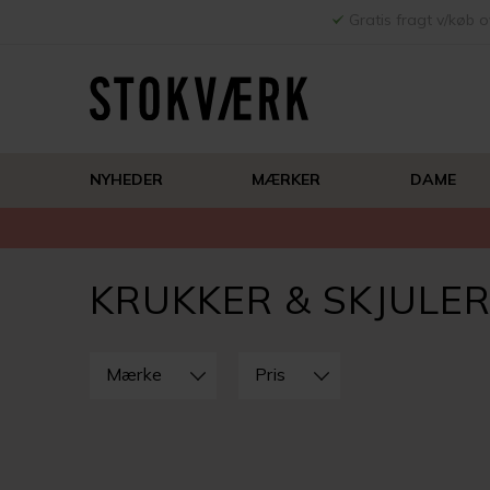
Gratis fragt v/køb o
NYHEDER
MÆRKER
DAME
KRUKKER & SKJULE
LUK
FILTRE
Mærke
Pris