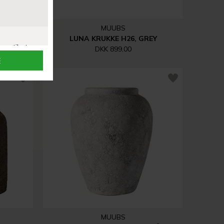
MUUBS
LUNA KRUKKE H26, GREY
DKK 899,00
MUUBS