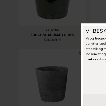
CHAKAR
FUNCHAL KRUKKE | GRØN
FU
DKK 349,95