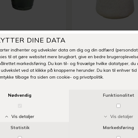
CHAKAR
BORNHOLMS KERAMIKFAB
NCHAL KRUKKE | GRØN
DKK 269,95
DKK 275,00