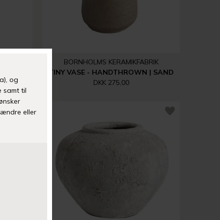
RIK
BORNHOLMS KERAMIKFABRIK
TINY VASE - HANDTHROWN | OATMEAL
TINY VASE - HANDTHROWN | SAND
DKK 275,00