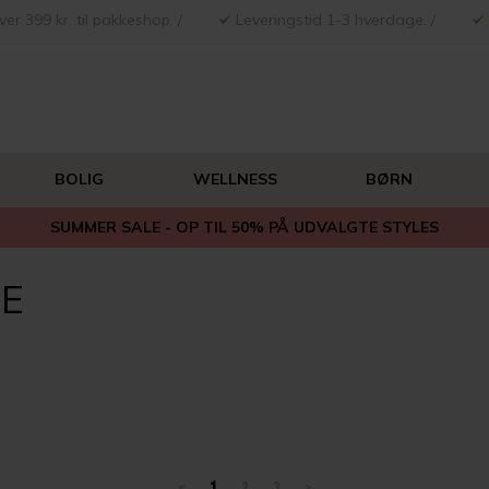
ver 399 kr. til pakkeshop. /
Leveringstid 1-3 hverdage. /
BOLIG
WELLNESS
BØRN
SUMMER SALE - OP TIL 50% PÅ UDVALGTE STYLES
RE
<
1
2
3
>