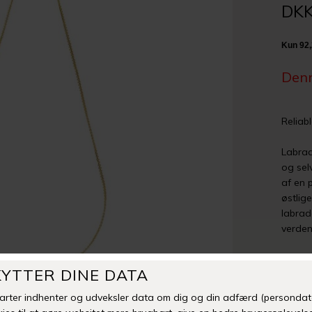
DKK
Denn
Reliab
Labrad
og selv
af en 
østlig
labrad
verden
Man