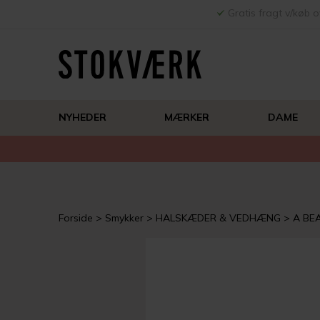
Gratis fragt v/køb o
NYHEDER
MÆRKER
DAME
Forside
Smykker
HALSKÆDER & VEDHÆNG
A BE