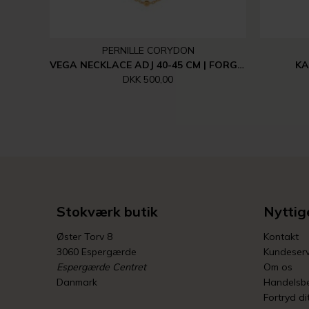
PERNILLE CORYDON
VEGA NECKLACE ADJ 40-45 CM | FORGYLDT
KA
DKK 500,00
Stokværk butik
Nyttige
Øster Torv 8
Kontakt
3060 Espergærde
Kundeserv
Espergærde Centret
Om os
Danmark
Handelsbe
Fortryd di