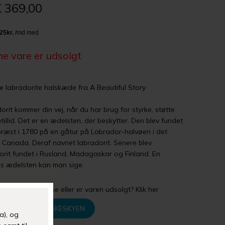
 369,00
e vare er udsolgt
le labradorite halskæde fra A Beautiful Story.
orit kommer din vej, når du har brug for styrke, støtte
tillid. Det er en ædelsten, der beskytter. Den blev fundet
præst i 1780 på en gåtur på Labrador-halvøen i det
e Canada. Deraf navnet labradorit. Senere blev
orit fundet i Rusland, Madagaskar og Finland. En
s ædelsten kan man sige.
gler din størrelse eller er varen udsolgt? Klik her
TILFØJ TIL ØNSKESKYEN