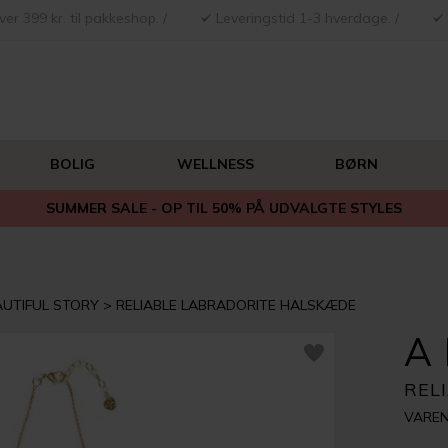
ver 399 kr. til pakkeshop. /
Leveringstid 1-3 hverdage. /
BOLIG
WELLNESS
BØRN
SUMMER SALE - OP TIL 50% PÅ UDVALGTE STYLES
AUTIFUL STORY
RELIABLE LABRADORITE HALSKÆDE
A
REL
VAREN