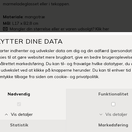
marmeladeglasset eller i tekoppen.
Materiale
: mangotræ
Mål
: L17 x B2,8 cm
Mangler din størrelse eller er varen udsolgt? Klik her
Tilføj til Ønskeskyen
Fri fragt over 399 kr
Levering 1-3 hverdage
14 dages fuld returret
Vi anbefaler også