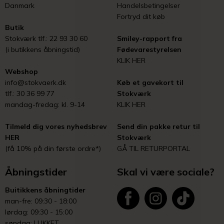
Danmark
Handelsbetingelser
Fortryd dit køb
Butik
Stokværk tlf.: 22 93 30 60
Smiley-rapport fra
(i butikkens åbningstid)
Fødevarestyrelsen
KLIK HER
Webshop
info@stokvaerk.dk
Køb et gavekort til
tlf.: 30 36 99 77
Stokværk
mandag-fredag: kl. 9-14
KLIK HER
Tilmeld dig vores nyhedsbrev
Send din pakke retur til
HER
Stokværk
(få 10% på din første ordre*)
GÅ TIL RETURPORTAL
Åbningstider
Skal vi være sociale?
Buitikkens åbningtider
man-fre: 09:30 - 18:00
lørdag: 09:30 - 15:00
søndag: LUKKET