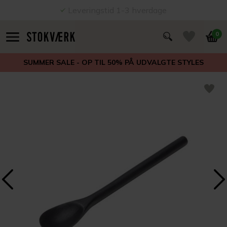
Leveringstid 1-3 hverdage
0
SUMMER SALE - OP TIL 50% PÅ UDVALGTE STYLES