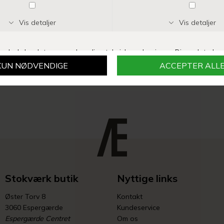
STUFF DESIGN
ERNST
GAFFEL 9 CM | SORT
SALATBESTIK I TRÆ - SORT
DKK 49,95
DKK 149,00
Stokværk butik
Nyttige links
Øster Torv 8
Kontakt
3060 Espergærde
Kundeservice
Espergærde Centret
Om os