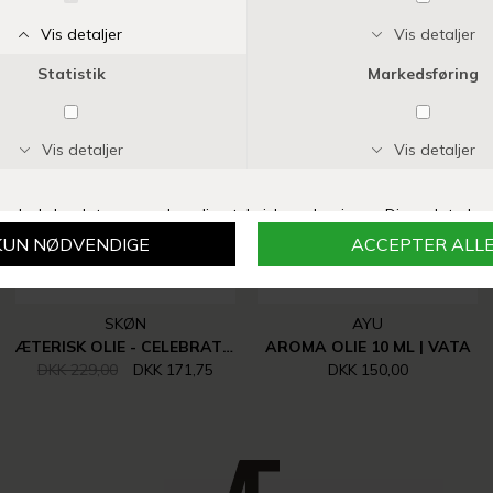
Vi anbefaler også
-25%
SKØN
AYU
ÆTERISK OLIE - CELEBRATION 10 ML
AROMA OLIE 10 ML | VATA
DKK 229,00
DKK 171,75
DKK 150,00