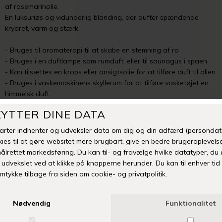
af rosemarinolie.
En luksuriøs og vidunderlig blanding, der dufter spændende
krydret, varm og stærk.
- Bruges til aromaterapi til at skabe en stemning af ro
- Bruges i en duftlampe som rumduft, eller til saunagus i spaen
- Kan tilsættes en krops eller ansigtsolie for at tilføre duft til olien
- Bruges i vaskemaskinens skyllerum for at tilføre vasketøjet en
himmelsk duft
- 100% vegansk
-
+
Tilføj til Ønskeskyen
Fri fragt over 399 kr
Levering 1-3 hverdage
14 dages fuld returret