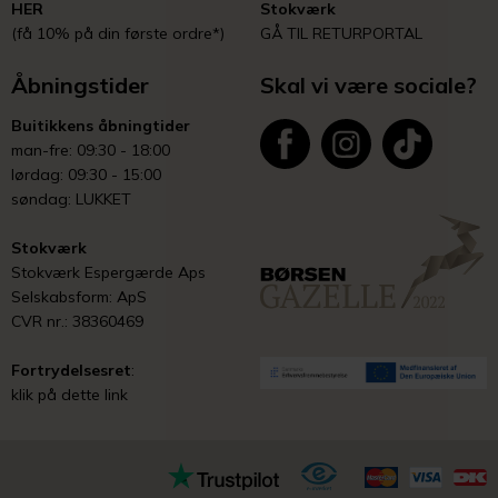
HER
Stokværk
(få 10% på din første ordre*)
GÅ TIL RETURPORTAL
Åbningstider
Skal vi være sociale?
Buitikkens åbningtider
man-fre: 09:30 - 18:00
lørdag: 09:30 - 15:00
søndag: LUKKET
Stokværk
Stokværk Espergærde Aps
Selskabsform: ApS
CVR nr.: 38360469
Fortrydelsesret
:
klik på dette link