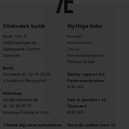
Stokværk butik
Nyttige links
Øster Torv 8
Kontakt
3060 Espergærde
Kundeservice
Espergærde Centret
Om os
Danmark
Handelsbetingelser
Fortryd dit køb
Butik
Stokværk tlf.: 22 93 30 60
Smiley-rapport fra
(i butikkens åbningstid)
Fødevarestyrelsen
KLIK HER
Webshop
info@stokvaerk.dk
Køb et gavekort til
tlf.: 30 36 99 77
Stokværk
mandag-fredag: kl. 9-14
KLIK HER
Tilmeld dig vores nyhedsbrev
Send din pakke retur til