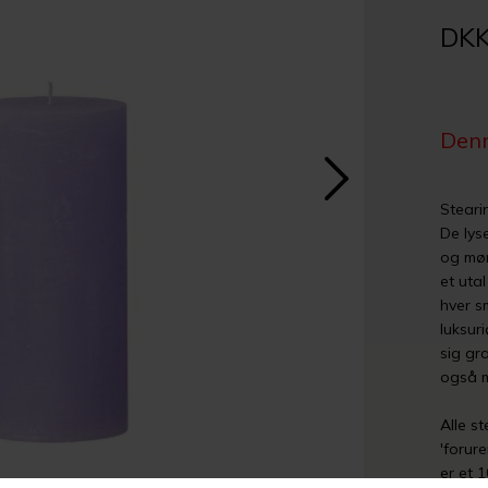
DKK
Denn
Steari
De lys
og mør
et utal
hver s
luksuri
sig gra
også m
Alle st
'forur
er et 