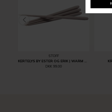
STOFF
KERTELYS BY ESTER OG ERIK | WARM GREY
KR
DKK 99,00