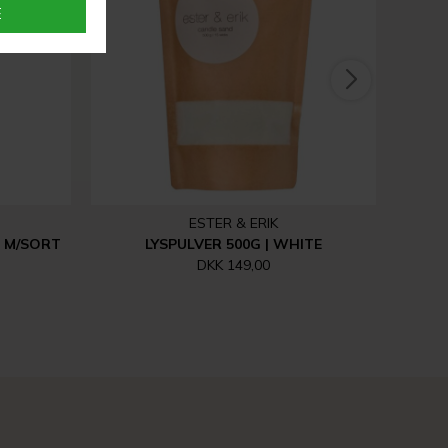
ESTER & ERIK
D M/SORT
LYSPULVER 500G | WHITE
DKK 149,00