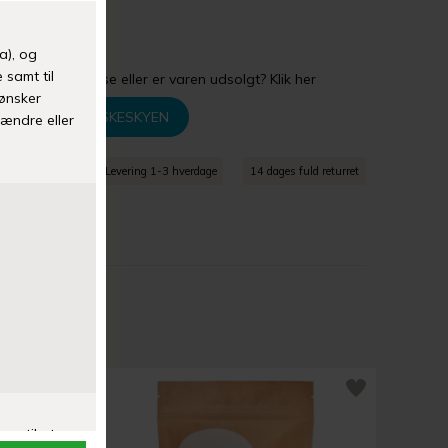
etid:
60 timer
gler din størrelse eller er varen udsolgt? Klik her
TILFØJ TIL ØNSKESKYEN
agt over 399 kr
Levering 1-3 hverdage
14 dages fuld returret