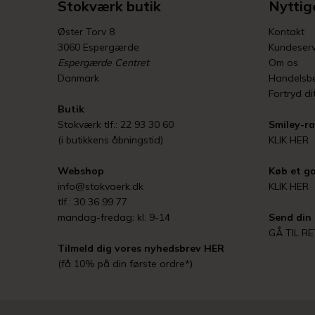
Stokværk butik
Nyttige
Øster Torv 8
Kontakt
3060 Espergærde
Kundeserv
Espergærde Centret
Om os
Danmark
Handelsbe
Fortryd di
Butik
Stokværk tlf.: 22 93 30 60
Smiley-ra
(i butikkens åbningstid)
KLIK HER
Webshop
Køb et ga
info@stokvaerk.dk
KLIK HER
tlf.: 30 36 99 77
mandag-fredag: kl. 9-14
Send din 
GÅ TIL R
Tilmeld dig vores nyhedsbrev
HER
(få 10% på din første ordre*)