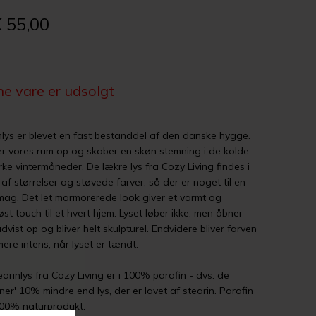
 55,00
e vare er udsolgt
nlys er blevet en fast bestanddel af den danske hygge.
er vores rum op og skaber en skøn stemning i de kolde
ke vintermåneder. De lækre lys fra Cozy Living findes i
 af størrelser og støvede farver, så der er noget til en
mag. Det let marmorerede look giver et varmt og
øst touch til et hvert hjem. Lyset løber ikke, men åbner
dvist op og bliver helt skulpturel. Endvidere bliver farven
ere intens, når lyset er tændt.
earinlys fra Cozy Living er i 100% parafin - dvs. de
ener' 10% mindre end lys, der er lavet af stearin. Parafin
100% naturprodukt.