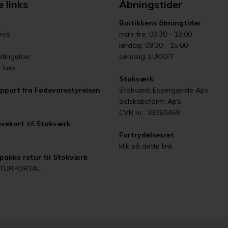
 links
Åbningstider
Buitikkens åbningtider
ice
man-fre: 09:30 - 18:00
lørdag: 09:30 - 15:00
tingelser
søndag: LUKKET
t køb
Stokværk
pport fra Fødevarestyrelsen
Stokværk Espergærde Aps
Selskabsform: ApS
CVR nr.: 38360469
vekort til Stokværk
Fortrydelsesret
:
klik på dette link
pakke retur til Stokværk
ETURPORTAL