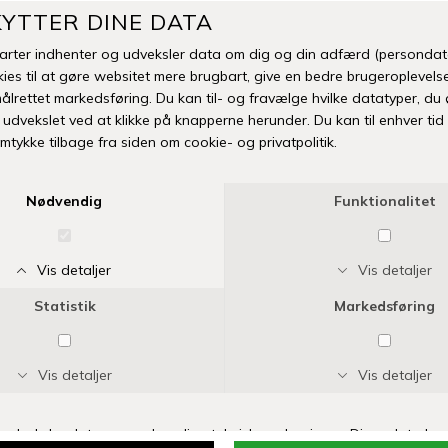
Brænd
Man
Fri fr