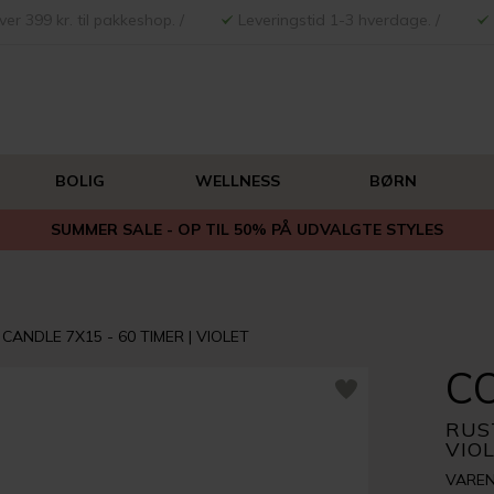
ver 399 kr. til pakkeshop. /
Leveringstid 1-3 hverdage. /
BOLIG
WELLNESS
BØRN
SUMMER SALE - OP TIL 50% PÅ UDVALGTE STYLES
 CANDLE 7X15 - 60 TIMER | VIOLET
CO
RUST
VIO
VAREN