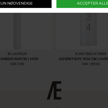
IB LAURSEN
KUNSTINDUSTRIEN
ONELYS RUSTIK | HVID
ADVENTSLYS 7X24 CM | HVI
DKK 8,95
DKK 199,00