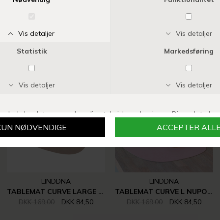
Vi anbefaler også
-50%
-50%
LINDDNA
LINDDNA
TABLEMAT CURVE LARGE NUPO 37X44 CM | LIGHT GREY
TABLEMAT CURVE L NUPO 37X44 CM | ROSE
DKK 169,00
DKK 84,50
DKK 169,00
DKK 84,50