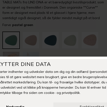
TABLE MATs fra LIND DNA er et bæredygtigt livsstilsprodukt, som
er designet og fremstillet i Danmark. Den organiske ""Curve""
form er designet med plads til et glasset i hjøre hjørne, men
samtidigt også designet, så de fylder mindst muligt på et bord
Farve
pastel green
-
+
Tilføj til Ønskeskyen
Fri fragt over 399 kr
Levering 1-3 hverdage
14 dages fuld returret