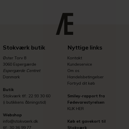
Stokværk butik
Nyttige links
Øster Torv 8
Kontakt
3060 Espergærde
Kundeservice
Espergærde Centret
Om os
Danmark
Handelsbetingelser
Fortryd dit køb
Butik
Stokværk tlf.: 22 93 30 60
Smiley-rapport fra
(i butikkens åbningstid)
Fødevarestyrelsen
KLIK HER
Webshop
info@stokvaerk.dk
Køb et gavekort til
tlf.: 30 36 99 77
Stokværk