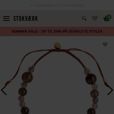
Leveringstid 1-3 hverdage
0
SUMMER SALE - OP TIL 50% PÅ UDVALGTE STYLES