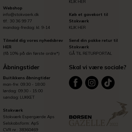
KLIK HER
Webshop
info@stokvaerk.dk
Køb et gavekort til
tlf.: 30 36 99 77
Stokværk
mandag-fredag: kl. 9-14
KLIK HER
Tilmeld dig vores nyhedsbrev
Send din pakke retur til
HER
Stokværk
(få 10% på din første ordre*)
GÅ TIL RETURPORTAL
Åbningstider
Skal vi være sociale?
Buitikkens åbningtider
man-fre: 09:30 - 18:00
lørdag: 09:30 - 15:00
søndag: LUKKET
Stokværk
Stokværk Espergærde Aps
Selskabsform: ApS
CVR nr.: 38360469