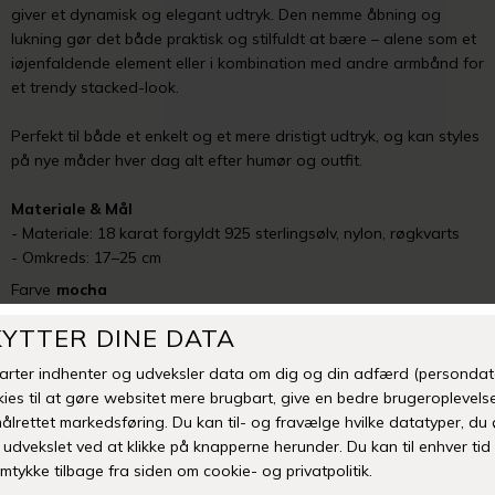
giver et dynamisk og elegant udtryk. Den nemme åbning og
lukning gør det både praktisk og stilfuldt at bære – alene som et
iøjenfaldende element eller i kombination med andre armbånd for
et trendy stacked-look.
Perfekt til både et enkelt og et mere dristigt udtryk, og kan styles
på nye måder hver dag alt efter humør og outfit.
Materiale & Mål
- Materiale: 18 karat forgyldt 925 sterlingsølv, nylon, røgkvarts
- Omkreds: 17–25 cm
Farve
mocha
-
+