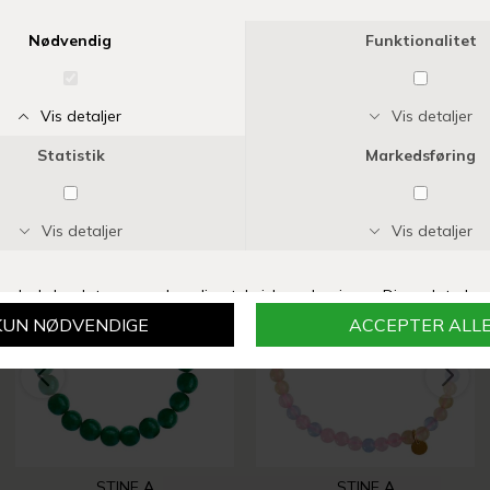
Tilføj til Ønskeskyen
Fri fragt over 399 kr
Levering 1-3 hverdage
14 dages fuld returret
Vi anbefaler også
STINE A
STINE A