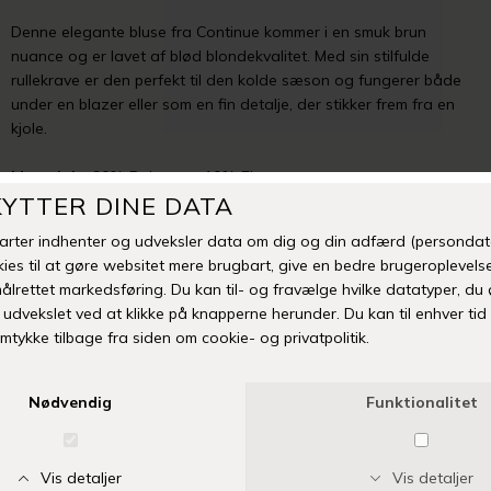
Denne elegante bluse fra Continue kommer i en smuk brun
nuance og er lavet af blød blondekvalitet. Med sin stilfulde
rullekrave er den perfekt til den kolde sæson og fungerer både
under en blazer eller som en fin detalje, der stikker frem fra en
kjole.
Materiale
: 90% Polyester, 10% Elastan
Mangler din størrelse eller er varen udsolgt? Klik her
TILFØJ TIL ØNSKESKYEN
Fri fragt over 399 kr
Levering 1-3 hverdage
14 dages fuld returret
Vi anbefaler også