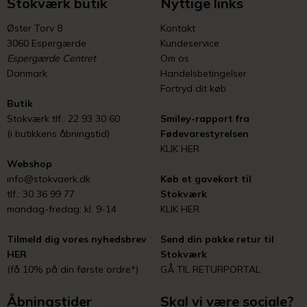
Stokværk butik
Nyttige links
Øster Torv 8
Kontakt
3060 Espergærde
Kundeservice
Espergærde Centret
Om os
Danmark
Handelsbetingelser
Fortryd dit køb
Butik
Stokværk tlf.: 22 93 30 60
Smiley-rapport fra
(i butikkens åbningstid)
Fødevarestyrelsen
KLIK HER
Webshop
info@stokvaerk.dk
Køb et gavekort til
tlf.: 30 36 99 77
Stokværk
mandag-fredag: kl. 9-14
KLIK HER
Tilmeld dig vores nyhedsbrev
Send din pakke retur til
HER
Stokværk
(få 10% på din første ordre*)
GÅ TIL RETURPORTAL
Åbningstider
Skal vi være sociale?