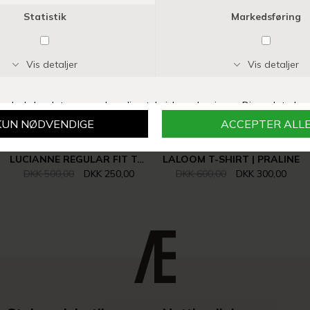
-50%
-50%
BRUUN & STENGADE
AMERICAN VINTAGE
LUCIANNE REGULAR FIT TOP | BROWN
LALOOM T-SHIRT | PRALINE
DKK 500,00
DKK 250,00
DKK 600,00
DKK 300,00