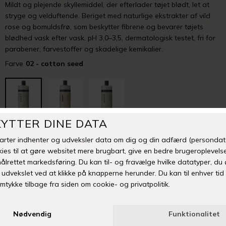
Mildt og plejende skyllemiddel, der efterlader tøjet blødt, let at
stryge og velduftende. Beriget med naturlige ekstrakter af vild
rose og bomuldsfrø, som beskytter fibrene og bevarer tøjets
blødhed vask efter vask. pH 3,0–3,5, dermatologisk testet, fri for
parabener, farvestoffer og skadelige kemikalier.
Farve
02 - cotton seed
-
+
TILFØJ TIL ØNSKESKYEN
Fri fragt over 399 kr
Levering 1-3 hverdage
14 dages fuld returret