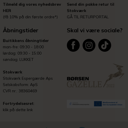
Tilmeld dig vores nyhedsbrev
Send din pakke retur til
HER
Stokværk
(få 10% på din første ordre*)
GÅ TIL RETURPORTAL
Åbningstider
Skal vi være sociale?
Buitikkens åbningtider
man-fre: 09:30 - 18:00
lørdag: 09:30 - 15:00
søndag: LUKKET
Stokværk
Stokværk Espergærde Aps
Selskabsform: ApS
CVR nr.: 38360469
Fortrydelsesret
:
klik på dette link