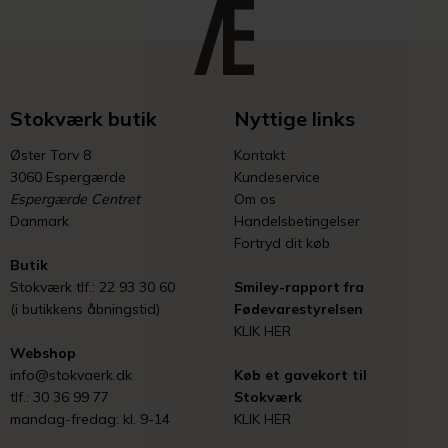
Stokværk butik
Nyttige links
Øster Torv 8
Kontakt
3060 Espergærde
Kundeservice
Espergærde Centret
Om os
Danmark
Handelsbetingelser
Fortryd dit køb
Butik
Stokværk tlf.: 22 93 30 60
Smiley-rapport fra
(i butikkens åbningstid)
Fødevarestyrelsen
KLIK HER
Webshop
info@stokvaerk.dk
Køb et gavekort til
tlf.: 30 36 99 77
Stokværk
mandag-fredag: kl. 9-14
KLIK HER