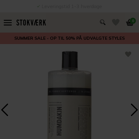
Leveringstid 1-3 hverdage
0
SUMMER SALE - OP TIL 50% PÅ UDVALGTE STYLES