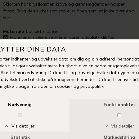
Skjorten har brystlommer, krave og gennemgående knapper
foran. Brug den lukket som top eller åben som let jakke over en t-
shirt.
Materiale
: bomuld, elastan
Mangler din størrelse eller er varen udsolgt? Klik her
TILFØJ TIL ØNSKESKYEN
Fri fragt over 399 kr
Levering 1-3 hverdage
14 dages fuld returret
Vi anbefaler også
-50%
NYHED