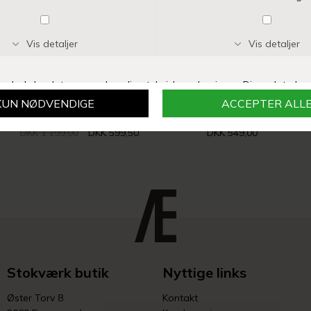
MICHALA WIESNECK
BLACK COLOUR
LEO SKJORTE
MALONE SHIRT | COFFEE
DKK 1.199,00
DKK 599,50
DKK 549,00
Stokværk butik
Nyttige links
Øster Torv 8
Kontakt