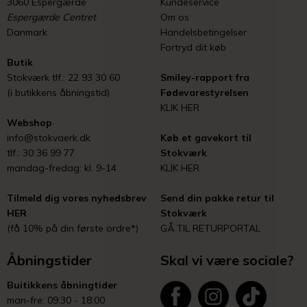
3060 Espergærde
Kundeservice
Espergærde Centret
Om os
Danmark
Handelsbetingelser
Fortryd dit køb
Butik
Stokværk tlf.: 22 93 30 60
Smiley-rapport fra
(i butikkens åbningstid)
Fødevarestyrelsen
KLIK HER
Webshop
info@stokvaerk.dk
Køb et gavekort til
tlf.: 30 36 99 77
Stokværk
mandag-fredag: kl. 9-14
KLIK HER
Tilmeld dig vores nyhedsbrev
Send din pakke retur til
HER
Stokværk
(få 10% på din første ordre*)
GÅ TIL RETURPORTAL
Åbningstider
Skal vi være sociale?
Buitikkens åbningtider
man-fre: 09:30 - 18:00