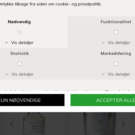
-
+
TILFØJ TIL ØNSKESKYEN
Fri fragt over 399 kr
Levering 1-3 hverdage
14 dages fuld returret
Vi anbefaler også