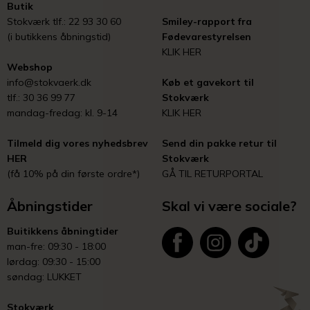
Butik
Stokværk tlf.: 22 93 30 60
Smiley-rapport fra
(i butikkens åbningstid)
Fødevarestyrelsen
KLIK HER
Webshop
info@stokvaerk.dk
Køb et gavekort til
tlf.: 30 36 99 77
Stokværk
mandag-fredag: kl. 9-14
KLIK HER
Tilmeld dig vores nyhedsbrev
Send din pakke retur til
HER
Stokværk
(få 10% på din første ordre*)
GÅ TIL RETURPORTAL
Åbningstider
Skal vi være sociale?
Buitikkens åbningtider
man-fre: 09:30 - 18:00
lørdag: 09:30 - 15:00
søndag: LUKKET
Stokværk