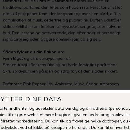
Minimalist Eau de Parfum – Minimalist bæres ikke som en
traditionel parfume; den føles som huden i ro. Først toner et let
glimt af pink peber frem, der langsomt opløses i en blød, diffus
kombination af musk, cedertræ og pudret iris. Duften udstråler
stille selvtillid – som følelsen af nyvasket sengetøj eller solvarm
hud. Ren, serene og nærværende, den efterlader et personligt
signaturpræg uden at gøre opmærksom på sig selv.
Sådan fylder du din flakon op:
Fjern låget og skru spraypumpen af.
Sæt en tragt i flaskens åbning og hæld forsigtigt parfumen i.
Skru spraypumpen på igen og sørg for, at den sidder sikkert.
Duftnoter: Pink Pepper, Iris, Ambrette, Musk, Cedar, Ambroxan
Farve
minimalist