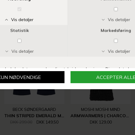
Vi anbefaler også
-50%
BECK SØNDERGAARD
MOSHI MOSHI MIND
THIN STRIPED EMERALD MITTENS | BIRCH WHITE
ARMWARMERS | CHARCOAL MELANGE
DKK 299,00
DKK 149,50
DKK 129,00