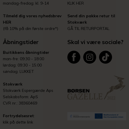
mandag-fredag: kl. 9-14
KLIK HER
Tilmeld dig vores nyhedsbrev
Send din pakke retur til
HER
Stokværk
(få 10% på din første ordre*)
GÅ TIL RETURPORTAL
Åbningstider
Skal vi være sociale?
Buitikkens åbningtider
man-fre: 09:30 - 18:00
lørdag: 09:30 - 15:00
søndag: LUKKET
Stokværk
Stokværk Espergærde Aps
Selskabsform: ApS
CVR nr.: 38360469
Fortrydelsesret
:
klik på dette link