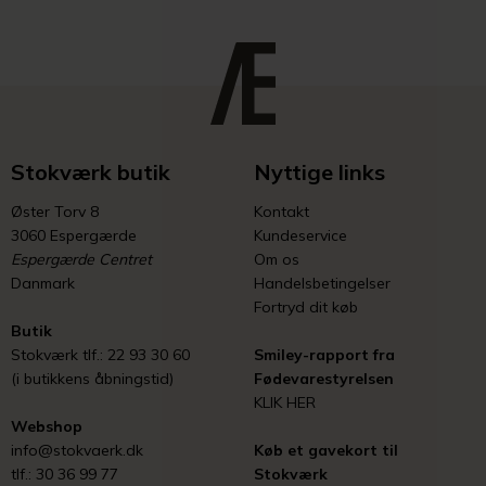
Stokværk butik
Nyttige links
Øster Torv 8
Kontakt
3060 Espergærde
Kundeservice
Espergærde Centret
Om os
Danmark
Handelsbetingelser
Fortryd dit køb
Butik
Stokværk tlf.: 22 93 30 60
Smiley-rapport fra
(i butikkens åbningstid)
Fødevarestyrelsen
KLIK HER
Webshop
info@stokvaerk.dk
Køb et gavekort til
tlf.: 30 36 99 77
Stokværk