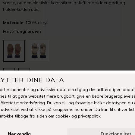
varme, og den elastiske kant sikrer, at lufferne sidder godt og
holder kulden ude.
Materiale
: 100% akryl
Farve
fungi brown
S/M
L/XL
-
+
Mangler din størrelse eller er varen udsolgt? Klik her
Tilføj til Ønskeskyen
Fri fragt over 399 kr
Levering 1-3 hverdage
14 dages fuld returret