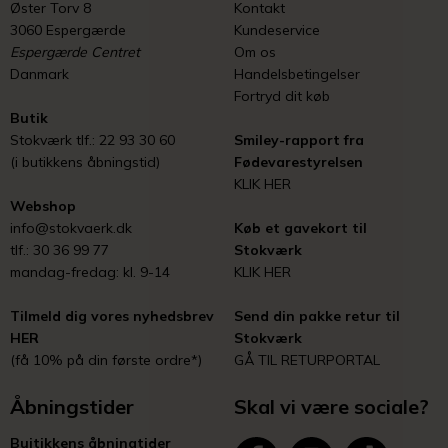
Øster Torv 8
Kontakt
3060 Espergærde
Kundeservice
Espergærde Centret
Om os
Danmark
Handelsbetingelser
Fortryd dit køb
Butik
Stokværk tlf.: 22 93 30 60
Smiley-rapport fra
(i butikkens åbningstid)
Fødevarestyrelsen
KLIK HER
Webshop
info@stokvaerk.dk
Køb et gavekort til
tlf.: 30 36 99 77
Stokværk
mandag-fredag: kl. 9-14
KLIK HER
Tilmeld dig vores nyhedsbrev
Send din pakke retur til
HER
Stokværk
(få 10% på din første ordre*)
GÅ TIL RETURPORTAL
Åbningstider
Skal vi være sociale?
Buitikkens åbningtider