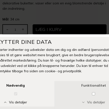
dekorative buketter, vaser eller som en evig blomstrende detalje i
din indretning.
Mål
: 34 cm
-
+
TILFØJ TIL ØNSKESKYEN
Fri fragt over 399 kr
Levering 1-3 hverdage
14 dages fuld returret
Vi anbefaler også