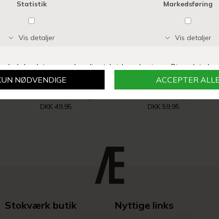
SPEEDTSBERG
SPEEDTSBERG
RANUNKEL STILK 50CM | DARK RED
TIDSEL STILK 73CM | NATURE
DKK 49,95
DKK 59,95
Stokværk butik
Nyttige links