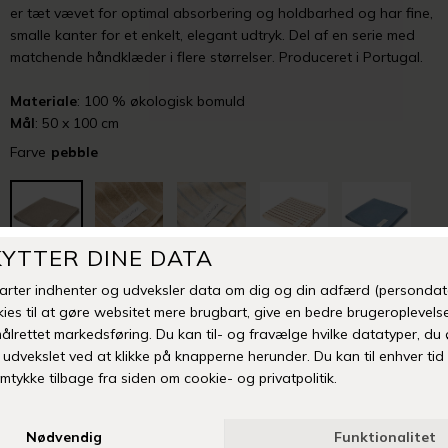
er tæt vævet for optimal absorbering og holdbarhed og har fine,
smalle kanter for et enkelt, elegant udtryk. Del af en serie med
matchende håndklæder i flere størrelser. Produceret i Portugal.
Materiale
: 100 % økologisk bomuld
Mål
: 50 x 100 cm
Farve
pebble
-
+
TILFØJ TIL ØNSKESKYEN
Fri fragt over 399 kr
Levering 1-3 hverdage
14 dages fuld returret