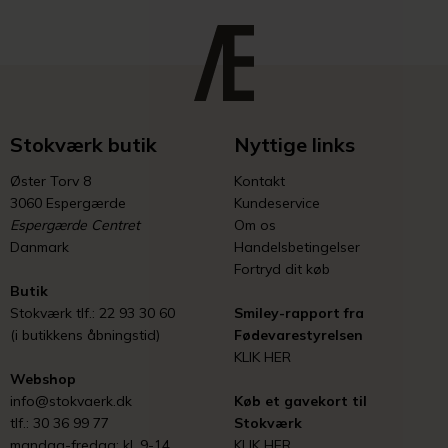
Stokværk butik
Nyttige links
Øster Torv 8
Kontakt
3060 Espergærde
Kundeservice
Espergærde Centret
Om os
Danmark
Handelsbetingelser
Fortryd dit køb
Butik
Stokværk tlf.: 22 93 30 60
Smiley-rapport fra
(i butikkens åbningstid)
Fødevarestyrelsen
KLIK HER
Webshop
info@stokvaerk.dk
Køb et gavekort til
tlf.: 30 36 99 77
Stokværk
mandag-fredag: kl. 9-14
KLIK HER