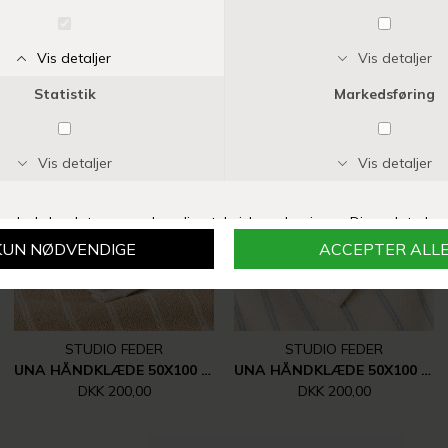
Vi anbefaler også
STUDIO FEDER
STUDIO FEDER
UNA HÅNDKLÆDE 50X100 CM | SAND BEIGE RAIN
UNA HÅNDKLÆDE 50X100 CM | WATER RAIN
DKK 200,00
DKK 200,00