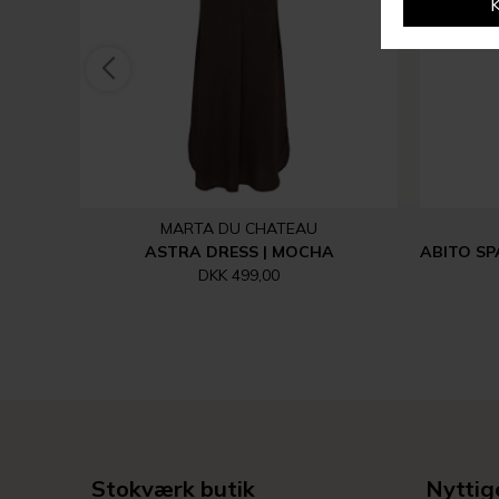
MARTA DU CHATEAU
ASTRA DRESS | MOCHA
DKK 499,00
Stokværk butik
Nyttige