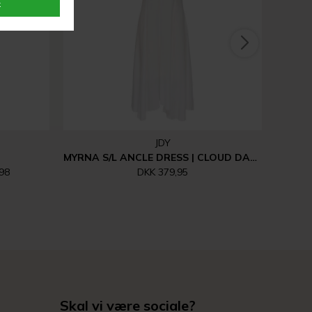
JDY
MYRNA S/L ANCLE DRESS | CLOUD DANCER
98
DKK 379,95
Skal vi være sociale?