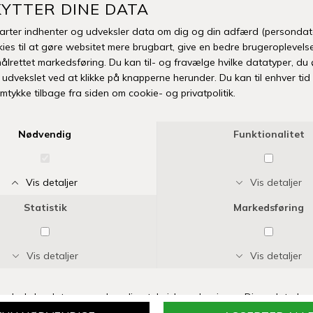
Fuldlæ
Man
Fri fr
-50%