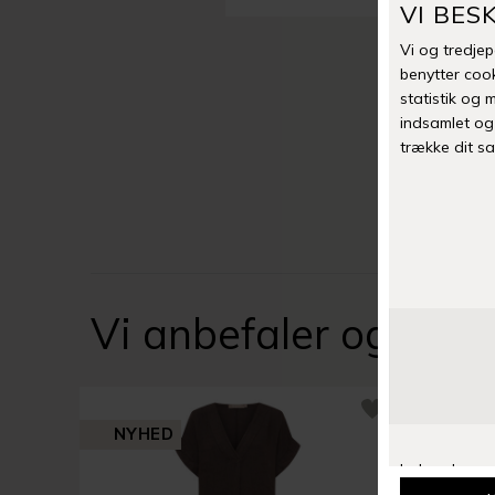
Vi anbefaler også
NYHED