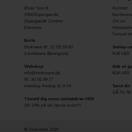
Øster Torv 8
Kontakt
3060 Espergærde
Kundeserv
Espergærde Centret
Om os
Danmark
Handelsbe
Fortryd di
Butik
Stokværk tlf.: 22 93 30 60
Smiley-ra
(i butikkens åbningstid)
KLIK HER
Webshop
Køb et ga
info@stokvaerk.dk
KLIK HER
tlf.: 30 36 99 77
mandag-fredag: kl. 9-14
Send din 
GÅ TIL R
Tilmeld dig vores nyhedsbrev
HER
(få 10% på din første ordre*)
© Stokvaerk 2025