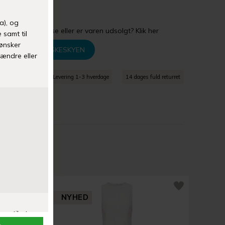
ngde: 128 cm
gler din størrelse eller er varen udsolgt? Klik her
TILFØJ TIL ØNSKESKYEN
agt over 399 kr
Levering 1-3 hverdage
14 dages fuld returret
NYHED