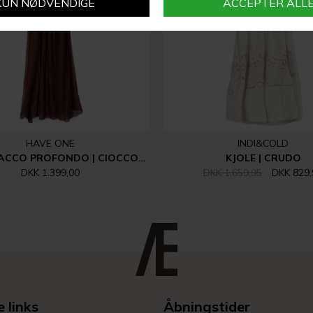
HAVE ONE
INDI&COLD
ABITO SPACCO PROFONDO | CIOCCOLATO
KJOLE | CRUDO
DKK 1.399,00
DKK 1.659,95
DKK 829,
 links
Åbningstider