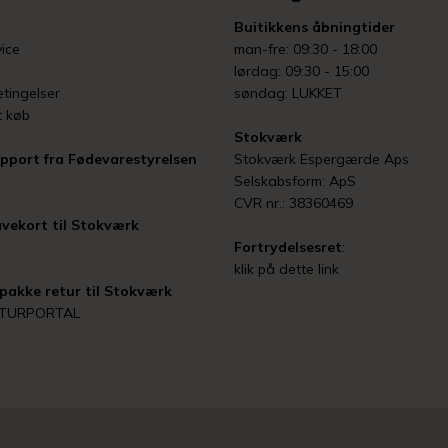
Buitikkens åbningtider
ice
man-fre: 09:30 - 18:00
lørdag: 09:30 - 15:00
tingelser
søndag: LUKKET
t køb
Stokværk
pport fra Fødevarestyrelsen
Stokværk Espergærde Aps
Selskabsform: ApS
CVR nr.: 38360469
vekort til Stokværk
Fortrydelsesret
:
klik på dette link
pakke retur til Stokværk
ETURPORTAL