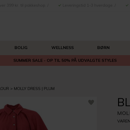
ver 399 kr. til pakkeshop. /
Leveringstid 1-3 hverdage. /
BOLIG
WELLNESS
BØRN
SUMMER SALE - OP TIL 50% PÅ UDVALGTE STYLES
LOUR
MOLLY DRESS | PLUM
B
MOL
VAREN