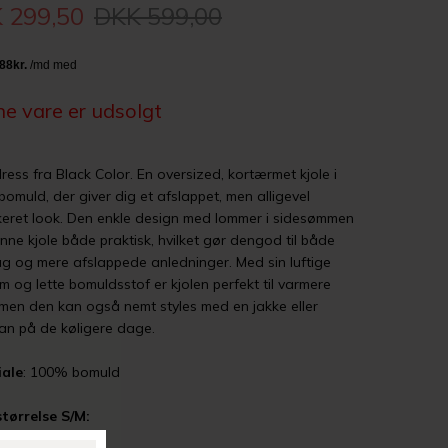
 299,50
DKK 599,00
e vare er udsolgt
dress fra Black Color. E
n oversized, kortærmet kjole i
bomuld, der giver dig et afslappet, men alligevel
ikeret look. Den enkle design med lommer i sidesømmen
nne kjole både praktisk, hvilket gør dengod til både
g og mere afslappede anledninger.
Med sin luftige
m og lette bomuldsstof er kjolen
perfekt til varmere
men den kan også nemt styles med en jakke eller
an på de køligere dage.
iale
: 100% bomuld
størrelse S/M:
t: 59 cm