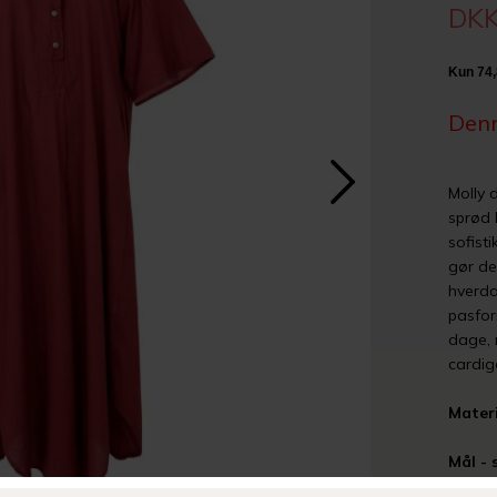
DKK
Denn
Molly 
sprød 
sofist
gør de
hverda
pasfor
dage, 
cardig
Mater
Mål - 
½ Brys